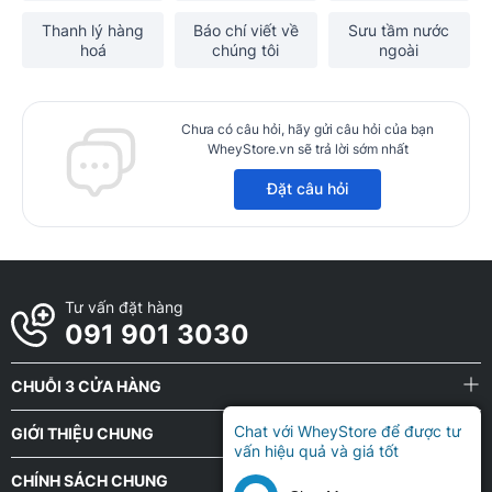
Thanh lý hàng
Báo chí viết về
Sưu tầm nước
hoá
chúng tôi
ngoài
Chưa có câu hỏi, hãy gửi câu hỏi của bạn
WheyStore.vn sẽ trả lời sớm nhất
Đặt câu hỏi
Tư vấn đặt hàng
091 901 3030
CHUỖI 3 CỬA HÀNG
Chat với WheyStore để được tư
GIỚI THIỆU CHUNG
vấn hiệu quả và giá tốt
CHÍNH SÁCH CHUNG