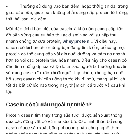
- Thường sử dụng vào ban đêm, hoặc thời gian dài trong
giữa các bữa, giúp bạn không phải cung cấp protein từ trứng,
thịt, hải sản, gia cầm.
Một đặc tính khác biệt của casein là khả năng cung cấp tốc
độ bền vững của sự hấp thu acid amin so với sự hấp thu
nhanh chóng từ sữa protein,
whey protein
… Vì điều này,
casein có lợi hơn cho những bạn đang tìm kiếm, bổ sung một
protein có thể cung cấp vài giờ nuôi dưỡng và cảm no nhanh
hơn so với các protein tiêu hóa nhanh. Điều này cho casein có
đặc tính chống dị hóa và lý do tại sao người ta thường khuyên
sử dụng casein “trước khi đi ngủ”. Tuy nhiên, không hạn chế
bổ sung casein chỉ cần uống trước khi đi ngủ, mang lại lợi ích
tốt đa bất cứ lúc nào trong này, thậm chí cả trước và sau khi
tập.
Casein có từ đâu ngoài tự nhiên?
Protein casein tìm thấy trong sữa tươi, được sản xuất thông
qua các động vật có vú như sữa bò. Các hình thức bổ sung
casein được sản xuất bằng phương pháp công nghệ thực
phẩm khác nhau bao gồm quá trình axit hóa, siêu lọc, thủy