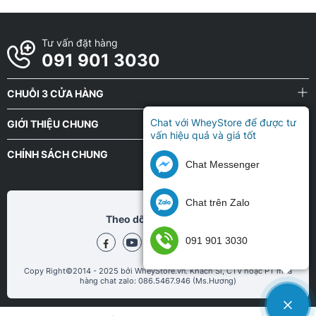
Tư vấn đặt hàng
091 901 3030
CHUỖI 3 CỬA HÀNG
Chat với WheyStore để được tư
GIỚI THIỆU CHUNG
vấn hiệu quả và giá tốt
CHÍNH SÁCH CHUNG
Chat Messenger
Chat trên Zalo
Theo dõi chũng tôi tại
091 901 3030
Copy Right©2014 - 2025 bởi WheyStore.vn. Khách Sỉ, CTV hoặc PT mua
hàng chat zalo: 086.5467.946 (Ms.Hương)