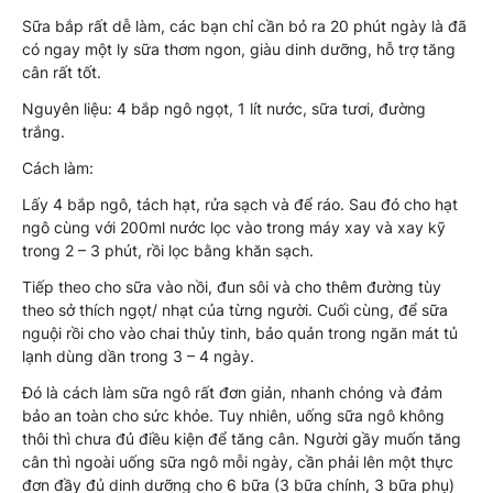
Sữa bắp rất dễ làm, các bạn chỉ cần bỏ ra 20 phút ngày là đã
có ngay một ly sữa thơm ngon, giàu dinh dưỡng, hỗ trợ tăng
cân rất tốt.
Nguyên liệu: 4 bắp ngô ngọt, 1 lít nước, sữa tươi, đường
trắng.
Cách làm:
Lấy 4 bắp ngô, tách hạt, rửa sạch và để ráo. Sau đó cho hạt
ngô cùng với 200ml nước lọc vào trong máy xay và xay kỹ
trong 2 – 3 phút, rồi lọc bằng khăn sạch.
Tiếp theo cho sữa vào nồi, đun sôi và cho thêm đường tùy
theo sở thích ngọt/ nhạt của từng người. Cuối cùng, để sữa
nguội rồi cho vào chai thủy tinh, bảo quản trong ngăn mát tủ
lạnh dùng dần trong 3 – 4 ngày.
Đó là cách làm sữa ngô rất đơn giản, nhanh chóng và đảm
bảo an toàn cho sức khỏe. Tuy nhiên, uống sữa ngô không
thôi thì chưa đủ điều kiện để tăng cân. Người gầy muốn tăng
cân thì ngoài uống sữa ngô mỗi ngày, cần phải lên một thực
đơn đầy đủ dinh dưỡng cho 6 bữa (3 bữa chính, 3 bữa phụ)