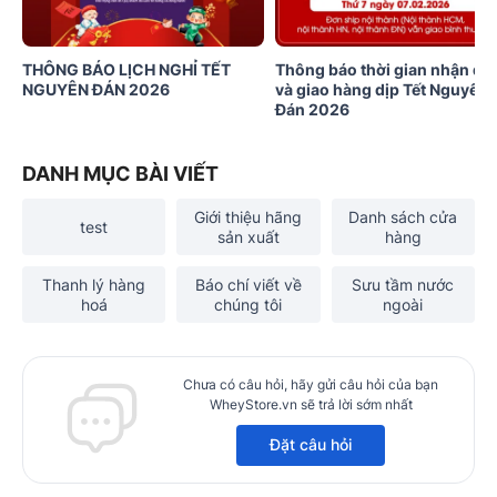
THÔNG BÁO LỊCH NGHỈ TẾT
Thông báo thời gian nhận đơ
NGUYÊN ĐÁN 2026
và giao hàng dịp Tết Nguyên
Đán 2026
DANH MỤC BÀI VIẾT
Giới thiệu hãng
Danh sách cửa
test
sản xuất
hàng
Thanh lý hàng
Báo chí viết về
Sưu tầm nước
hoá
chúng tôi
ngoài
Chưa có câu hỏi, hãy gửi câu hỏi của bạn
WheyStore.vn sẽ trả lời sớm nhất
Đặt câu hỏi