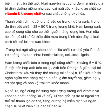
biến nhất trên thế giới. Ngô nguyên hạt cũng đem lại nhiều giá
trị dinh dưỡng giống như các loại ngũ cốc khác: giàu chất xơ,
vitamin & khoáng chất
và các chất chống oxy hóa.
Thành phần dinh dưỡng chủ yếu có trong ngô là carb, trong
đó tinh bột chiếm 28 – 80% trọng lượng khô. Hàm lượng carb
cao sẽ cung cấp cho cơ thể nguồn năng lượng lớn. Hơn nữa
nó còn có chỉ số GI thấp đến mức trung bình nên đây là loại
carb tốt, có lợi cho sức khỏe.
Trong hạt ngô cũng chứa khá nhiều chất xơ, chủ yếu là chất
xơ không hòa tan như: hemicellulose, cellulose, lignin.
Hàm lượng chất béo ở trong ngô cũng chiếm khoảng 5 – 6 %,
là một hỗn hợp axit béo có lợi. Axit béo Omega 3 giúp loại bỏ
Cholesterol xấu và thay thế chúng tại các vị trí liên kết, từ đó
ngăn ngừa các động mạch bị tắc, giảm huyết áp, giảm nguy
cơ đột quỵ và bảo vệ trái tim khỏe mạnh.
Ngoài ra, ngô cũng bổ sung một lượng tương đối vitamin và
khoáng chất, chống lại và đẩy lùi các gốc tự do ra ngoài cơ
thể để thanh lọc cơ thể, tăng cường hệ miễn dịch và ngăn
chặn sự xuất hiện của các tế bào lạ.