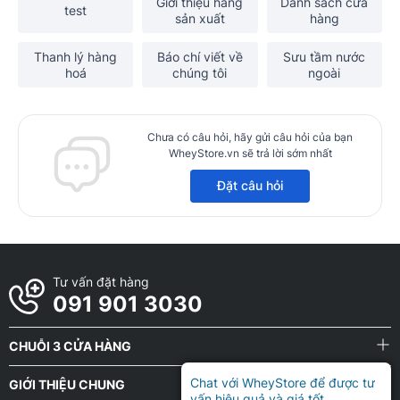
Giới thiệu hãng
Danh sách cửa
test
sản xuất
hàng
Thanh lý hàng
Báo chí viết về
Sưu tầm nước
hoá
chúng tôi
ngoài
Chưa có câu hỏi, hãy gửi câu hỏi của bạn
WheyStore.vn sẽ trả lời sớm nhất
Đặt câu hỏi
Tư vấn đặt hàng
091 901 3030
CHUỖI 3 CỬA HÀNG
Chat với WheyStore để được tư
GIỚI THIỆU CHUNG
vấn hiệu quả và giá tốt