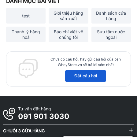
DANH MỤC BÀI VIẾT
Giới thiệu hãng
Danh sách cửa
test
sản xuất
hàng
Thanh lý hàng
Báo chí viết về
Sưu tầm nước
hoá
chúng tôi
ngoài
Chưa có câu hỏi, hãy gửi câu hỏi của bạn
WheyStore.vn sẽ trả lời sớm nhất
Đặt câu hỏi
Tư vấn đặt hàng
091 901 3030
CHUỖI 3 CỬA HÀNG