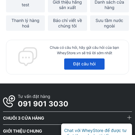
Giới thiệu hãng
Danh sách cửa
test
sản xuất
hàng
Thanh lý hàng
Báo chí viết về
Sưu tầm nước
hoá
chúng tôi
ngoài
Chưa có câu hỏi, hãy gửi câu hỏi của bạn
WheyStore.vn sẽ trả lời sớm nhất
Đặt câu hỏi
Tư vấn đặt hàng
091 901 3030
CHUỖI 3 CỬA HÀNG
Chat với WheyStore để được tư
GIỚI THIỆU CHUNG