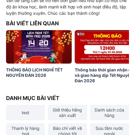
Vấn đề tăng cân sẽ trở nên đơn giản nếu như bạn có một chế
độ ăn khoa học, lành mạnh kết hợp với sinh hoạt điều độ, tập
luyện thường xuyên. Chúc các bạn thành công!
BÀI VIẾT LIÊN QUAN
THÔNG BÁO LỊCH NGHỈ TẾT
Thông báo thời gian nhận đơ
NGUYÊN ĐÁN 2026
và giao hàng dịp Tết Nguyên
Đán 2026
DANH MỤC BÀI VIẾT
Giới thiệu hãng
Danh sách cửa
test
sản xuất
hàng
Thanh lý hàng
Báo chí viết về
Sưu tầm nước
hoá
chúng tôi
ngoài