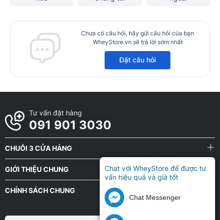
Chưa có câu hỏi, hãy gửi câu hỏi của bạn
WheyStore.vn sẽ trả lời sớm nhất
Đặt câu hỏi
Tư vấn đặt hàng
091 901 3030
CHUỖI 3 CỬA HÀNG
Chat với WheyStore để được tư
GIỚI THIỆU CHUNG
vấn hiệu quả và giá tốt
CHÍNH SÁCH CHUNG
Chat Messenger