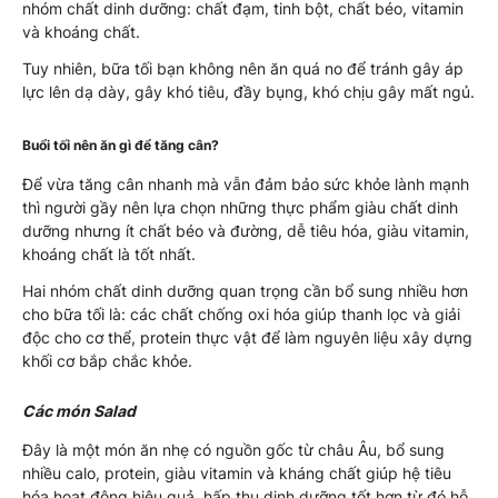
nhóm chất dinh dưỡng: chất đạm, tinh bột, chất béo, vitamin
và khoáng chất.
Tuy nhiên, bữa tối bạn không nên ăn quá no để tránh gây áp
lực lên dạ dày, gây khó tiêu, đầy bụng, khó chịu gây mất ngủ.
Buổi tối nên ăn gì để tăng cân?
Để vừa tăng cân nhanh mà vẫn đảm bảo sức khỏe lành mạnh
thì người gầy nên lựa chọn những thực phẩm giàu chất dinh
dưỡng nhưng ít chất béo và đường, dễ tiêu hóa, giàu vitamin,
khoáng chất là tốt nhất.
Hai nhóm chất dinh dưỡng quan trọng cần bổ sung nhiều hơn
cho bữa tối là: các chất chống oxi hóa giúp thanh lọc và giải
độc cho cơ thể, protein thực vật để làm nguyên liệu xây dựng
khối cơ bắp chắc khỏe.
Các món Salad
Đây là một món ăn nhẹ có nguồn gốc từ châu Âu, bổ sung
nhiều calo, protein, giàu vitamin và kháng chất giúp hệ tiêu
hóa hoạt động hiệu quả, hấp thu dinh dưỡng tốt hơn từ đó hỗ