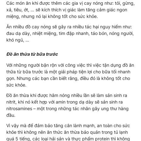
Các món ăn khi được thêm các gia vị cay nóng như: tỏi, gừng,
xả, tiêu, ớt, … sẽ kích thích vị giác làm tăng cảm giác ngon
miệng, nhưng nó lại không tốt cho sức khỏe.
Ăn nhiều đồ cay nóng sẽ gây ra nhiều tác hại nguy hiểm như:
đau dạ dày, nhiệt miệng, tim đập nhanh, táo bón, nóng người,
khó ngủ, …
Đồ ăn thừa từ bữa trước
Với những người bận rộn với công việc thì việc tận dụng đồ ăn
thữa từ bữa trước là một giải pháp tiện lợi cho bữa tối nhanh
gọn. Nhưng các bạn cần biết rằng, điều đó là không tốt cho
sức khỏe.
Đồ ăn thừa khi được hâm nóng nhiều lần sẽ làm sản sinh ra
nitrit, khi nó kết hợp với amin trong dạ dày sẽ sản sinh ra
nitrosamines – một trong những tác nhân gây ung thư hàng
đầu.
Vì vậy mà để đảm bảo tăng cân lành mạnh, an toàn cho sức
khỏe thì không nên ăn thức ăn thừa bảo quản trong tủ lạnh
quá 5 tiếng, các loại hải sản và thực phẩm protein thì không