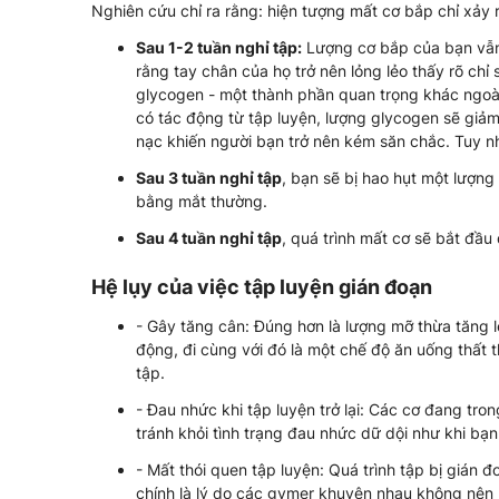
Nghiên cứu chỉ ra rằng: hiện tượng mất cơ bắp chỉ xảy 
Sau 1-2 tuần nghỉ tập:
Lượng cơ bắp của bạn vẫn
rằng tay chân của họ trở nên lỏng lẻo thấy rõ chỉ
glycogen - một thành phần quan trọng khác ngoài
có tác động từ tập luyện, lượng glycogen sẽ giả
nạc khiến người bạn trở nên kém săn chắc. Tuy nh
Sau 3 tuần nghỉ tập
, bạn sẽ bị hao hụt một lượn
bằng mắt thường.
Sau 4 tuần nghỉ tập
, quá trình mất cơ sẽ bắt đầu 
Hệ lụy của việc tập luyện gián đoạn
- Gây tăng cân: Đúng hơn là lượng mỡ thừa tăng l
động, đi cùng với đó là một chế độ ăn uống thất
tập.
- Đau nhức khi tập luyện trở lại: Các cơ đang trong
tránh khỏi tình trạng đau nhức dữ dội như khi bạ
- Mất thói quen tập luyện: Quá trình tập bị gián 
chính là lý do các gymer khuyên nhau không nên