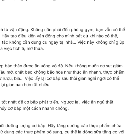
ích từ vận động. Không cần phải đến phòng gym, bạn vẫn có thể
Hãy tạo điều kiện vận động cho mình bất cứ khi nào có thể,
 tác không cần dụng cụ ngay tại nhà... Việc này không chỉ giúp
a việc tích tụ mỡ thừa.
ép bản thân được ăn uống vô độ. Nếu không muốn cơ sụt giảm
dầu mỡ, chất béo không bão hòa như thức ăn nhanh, thực phẩm
ượu, bia... Việc lấy lại cơ bắp sau thời gian nghỉ ngơi có thể
ại gian nan hơn rất nhiều.
n tốt nhất để cơ bắp phát triển. Ngược lại, việc ăn ngủ thất
 hủy cơ bắp một cách nhanh chóng.
 nuôi dưỡng lượng cơ bắp. Hãy tăng cường các thực phẩm chứa
sử dụng các thực phẩm bổ sung, cụ thể là dòng sữa tăng cơ với