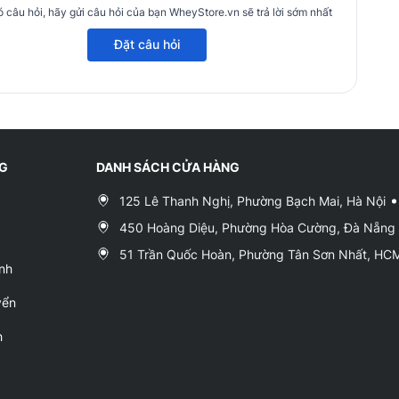
 câu hỏi, hãy gửi câu hỏi của bạn WheyStore.vn sẽ trả lời sớm nhất
Đặt câu hỏi
NG
DANH SÁCH CỬA HÀNG
125 Lê Thanh Nghị, Phường Bạch Mai, Hà Nội
450 Hoàng Diệu, Phường Hòa Cường, Đà Nẵng
51 Trần Quốc Hoàn, Phường Tân Sơn Nhất, H
nh
yển
h