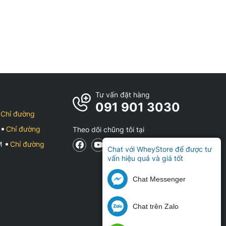
Tư vấn đặt hàng
091 901 3030
Chỉ đường
Chỉ đường
Theo dõi chũng tôi tại
CM
Chỉ đường
Chat với WheyStore để được tư
vấn hiệu quả và giá tốt
Chat Messenger
Chat trên Zalo