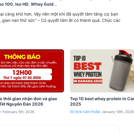
so 100
,
Iso HD
,
Whey Gold
…
lại càng khó hơn. Vậy nên một khi đã quyết tâm tăng cơ, bạn
, gian nan thử sức” – Có quyết tâm ắt có thành quả. Chúc các
 thời gian nhận đơn và giao
Top 10 best whey protein in C
 Tết Nguyên Đán 2026
2025
February 5th, 2026
January 16th, 2026
Y
REVIEW SẢN PHẨM