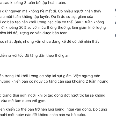
ra sau khoảng 3 tuần bỏ tập hoàn toàn.
 giữ nguyên mà không hề mất đi. Có nhiều người nhận thấy
 sau một tuần không tập luyện. Đó là do sự sụt giảm của
 cơ bắp tạo nên khối lượng nạc của cơ thể. Sau 1 tuần không
m đi khoảng 20% so với mức thông thường, làm giảm khối lượng
iên khi đó, lượng cơ vẫn được bảo toàn.
g cơ nhất định, nhưng vẫn chưa đáng kể để có thể nhìn thấy
diễn ra với tốc độ tăng dần theo thời gian.
ên trong khi khối lượng cơ bắp lại sụt giảm. Việc ngưng vận
 thường khiến bạn có nguy cơ tăng cân sau khoảng 2 tuần ngưng
 trạng thái nghỉ ngơi, khi bị tác động đột ngột trở lại sẽ không
n vừa mới làm quen với gym.
đoạn khiến cơ thể bạn trở nên lười biếng, ngại vận động. Đó cũng
 nghỉ một ngày nào để không chán nản và bỏ cuộc.