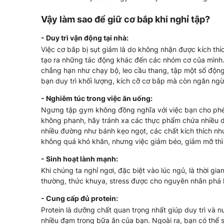
Vậy làm sao để giữ cơ bắp khi nghỉ tập?
- Duy trì vận động tại nhà:
Việc cơ bắp bị sụt giảm là do không nhận được kích th
tạo ra những tác động khác đến các nhóm cơ của mình. 
chẳng hạn như chạy bộ, leo cầu thang, tập một số động
bạn duy trì khối lượng, kích cỡ cơ bắp mà còn ngăn ngừ
- Nghiêm túc trong việc ăn uống:
Ngưng tập gym không đồng nghĩa với việc bạn cho ph
không phanh, hãy tránh xa các thực phẩm chứa nhiều 
nhiều đường như bánh kẹo ngọt, các chất kích thích như r
không quá khó khăn, nhưng việc giảm béo, giảm mỡ thì l
- Sinh hoạt lành mạnh:
Khi chúng ta nghỉ ngơi, đặc biệt vào lúc ngủ, là thời gia
thường, thức khuya, stress được cho nguyên nhân phá
- Cung cấp đủ protein:
Protein là dưỡng chất quan trọng nhất giúp duy trì và
nhiều đạm trong bữa ăn của bạn. Ngoài ra, bạn có thể 