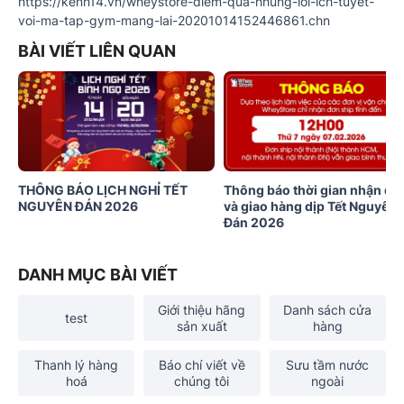
https://kenh14.vn/wheystore-diem-qua-nhung-loi-ich-tuyet-
voi-ma-tap-gym-mang-lai-20201014152446861.chn
BÀI VIẾT LIÊN QUAN
THÔNG BÁO LỊCH NGHỈ TẾT
Thông báo thời gian nhận đơ
NGUYÊN ĐÁN 2026
và giao hàng dịp Tết Nguyên
Đán 2026
DANH MỤC BÀI VIẾT
Giới thiệu hãng
Danh sách cửa
test
sản xuất
hàng
Thanh lý hàng
Báo chí viết về
Sưu tầm nước
hoá
chúng tôi
ngoài