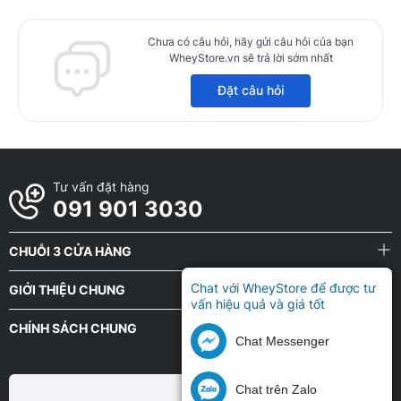
Chưa có câu hỏi, hãy gửi câu hỏi của bạn
WheyStore.vn sẽ trả lời sớm nhất
Đặt câu hỏi
Tư vấn đặt hàng
091 901 3030
CHUỖI 3 CỬA HÀNG
Chat với WheyStore để được tư
GIỚI THIỆU CHUNG
vấn hiệu quả và giá tốt
CHÍNH SÁCH CHUNG
Chat Messenger
Chat trên Zalo