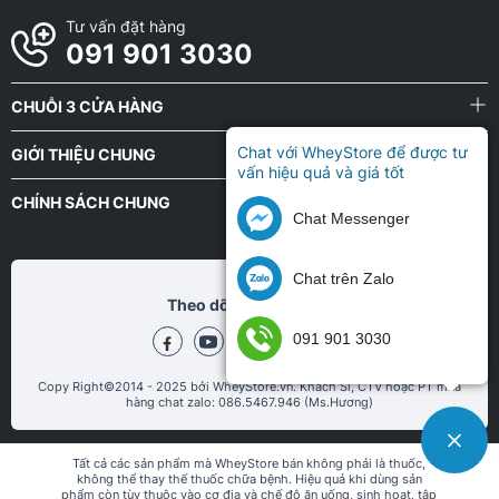
Tư vấn đặt hàng
091 901 3030
CHUỖI 3 CỬA HÀNG
Chat với WheyStore để được tư
GIỚI THIỆU CHUNG
vấn hiệu quả và giá tốt
CHÍNH SÁCH CHUNG
Chat Messenger
Chat trên Zalo
Theo dõi chũng tôi tại
091 901 3030
Copy Right©2014 - 2025 bởi WheyStore.vn. Khách Sỉ, CTV hoặc PT mua
hàng chat zalo: 086.5467.946 (Ms.Hương)
Tất cả các sản phẩm mà WheyStore bán không phải là thuốc,
không thể thay thế thuốc chữa bệnh. Hiệu quả khi dùng sản
phẩm còn tùy thuộc vào cơ địa và chế độ ăn uống, sinh hoạt, tập