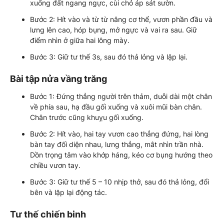
xuống đất ngang ngực, cùi chỏ áp sát sườn.
Bước 2: Hít vào và từ từ nâng cơ thể, vươn phần đầu và
lưng lên cao, hóp bụng, mở ngực và vai ra sau. Giữ
điểm nhìn ở giữa hai lông mày.
Bước 3: Giữ tư thế 3s, sau đó thả lỏng và lặp lại.
Bài tập nửa vầng trăng
Bước 1: Đứng thẳng người trên thảm, duỗi dài một chân
về phía sau, hạ đầu gối xuống và xuôi mũi bàn chân.
Chân trước cũng khuỵu gối xuống.
Bước 2: Hít vào, hai tay vươn cao thẳng đứng, hai lòng
bàn tay đối diện nhau, lưng thẳng, mắt nhìn trần nhà.
Dồn trọng tâm vào khớp háng, kéo cơ bụng hướng theo
chiều vươn tay.
Bước 3: Giữ tư thế 5 – 10 nhịp thở, sau đó thả lỏng, đổi
bên và lặp lại động tác.
Tư thế chiến binh