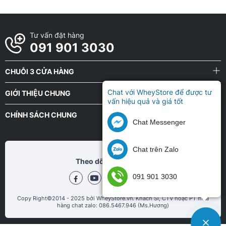
Tư vấn đặt hàng
091 901 3030
CHUỖI 3 CỬA HÀNG
Chat với WheyStore để được tư
GIỚI THIỆU CHUNG
vấn hiệu quả và giá tốt
CHÍNH SÁCH CHUNG
Chat Messenger
Chat trên Zalo
Theo dõi chũng tôi tại
091 901 3030
Copy Right©2014 - 2025 bởi WheyStore.vn. Khách Sỉ, CTV hoặc PT mua
hàng chat zalo: 086.5467.946 (Ms.Hương)