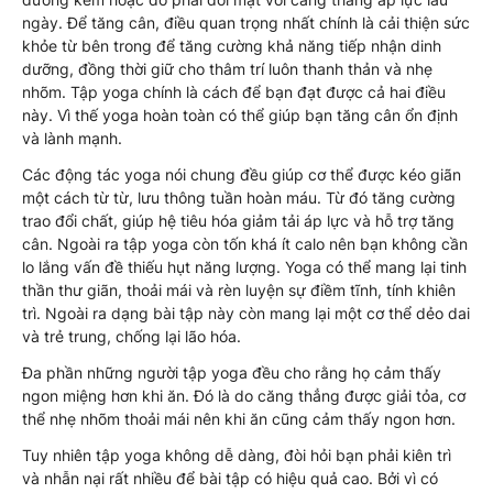
ngày. Để tăng cân, điều quan trọng nhất chính là cải thiện sức
khỏe từ bên trong để tăng cường khả năng tiếp nhận dinh
dưỡng, đồng thời giữ cho thâm trí luôn thanh thản và nhẹ
nhõm. Tập yoga chính là cách để bạn đạt được cả hai điều
này. Vì thế yoga hoàn toàn có thể giúp bạn tăng cân ổn định
và lành mạnh.
Các động tác yoga nói chung đều giúp cơ thể được kéo giãn
một cách từ từ, lưu thông tuần hoàn máu. Từ đó tăng cường
trao đổi chất, giúp hệ tiêu hóa giảm tải áp lực và hỗ trợ tăng
cân. Ngoài ra tập yoga còn tốn khá ít calo nên bạn không cần
lo lắng vấn đề thiếu hụt năng lượng. Yoga có thể mang lại tinh
thần thư giãn, thoải mái và rèn luyện sự điềm tĩnh, tính khiên
trì. Ngoài ra dạng bài tập này còn mang lại một cơ thể dẻo dai
và trẻ trung, chống lại lão hóa.
Đa phần những người tập yoga đều cho rằng họ cảm thấy
ngon miệng hơn khi ăn. Đó là do căng thẳng được giải tỏa, cơ
thể nhẹ nhõm thoải mái nên khi ăn cũng cảm thấy ngon hơn.
Tuy nhiên tập yoga không dễ dàng, đòi hỏi bạn phải kiên trì
và nhẫn nại rất nhiều để bài tập có hiệu quả cao. Bởi vì có