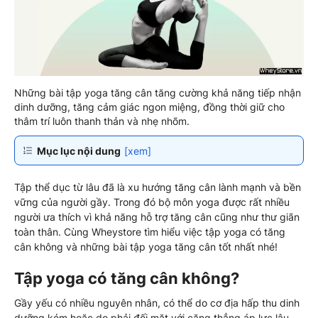
Những bài tập yoga tăng cân tăng cường khả năng tiếp nhận
dinh dưỡng, tăng cảm giác ngon miệng, đồng thời giữ cho
thâm trí luôn thanh thản và nhẹ nhõm.
Mục lục nội dung
[xem]
Tập thể dục từ lâu đã là xu hướng tăng cân lành mạnh và bền
vững của người gầy. Trong đó bộ môn yoga được rất nhiều
người ưa thích vì khả năng hỗ trợ tăng cân cũng như thư giãn
toàn thân. Cùng Wheystore tìm hiểu việc tập yoga có tăng
cân không và những bài tập yoga tăng cân tốt nhất nhé!
Tập yoga có tăng cân không?
Gầy yếu có nhiều nguyên nhân, có thể do cơ địa hấp thu dinh
dưỡng kém hoặc do phải đối mặt với căng thẳng áp lực lâu