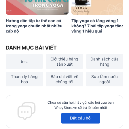
Hướng dẫn tập tư thế con cá
Tập yoga có tăng vòng 1
trong yoga chuẩn nhất nhiều
không? 7 bài tập yoga tăng
cấp độ
vòng 1 hiệu quả
DANH MỤC BÀI VIẾT
Giới thiệu hãng
Danh sách cửa
test
sản xuất
hàng
Thanh lý hàng
Báo chí viết về
Sưu tầm nước
hoá
chúng tôi
ngoài
Chưa có câu hỏi, hãy gửi câu hỏi của bạn
WheyStore.vn sẽ trả lời sớm nhất
Đặt câu hỏi