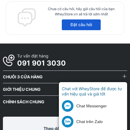
Chưa có câu hỏi, hãy gửi câu hỏi của bạn
WheyStore.vn sẽ trả lời sớm nhất
Đặt câu hỏi
Tư vấn đặt hàng
091 901 3030
CHUỖI 3 CỬA HÀNG
Chat với WheyStore để được tư
GIỚI THIỆU CHUNG
vấn hiệu quả và giá tốt
CHÍNH SÁCH CHUNG
Chat Messenger
Chat trên Zalo
Theo dõi chũng tôi tại