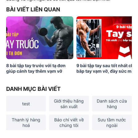
BÀI VIẾT LIÊN QUAN
8 bài tập tay trước với tạ đơn
9 bài tập tay sau tốt nhất cho
giúp cánh tay thêm vạm vỡ
bắp tay vạm vỡ, đầy sức mạn
DANH MỤC BÀI VIẾT
Giới thiệu hãng
Danh sách cửa
test
sản xuất
hàng
Thanh lý hàng
Báo chí viết về
Sưu tầm nước
hoá
chúng tôi
ngoài