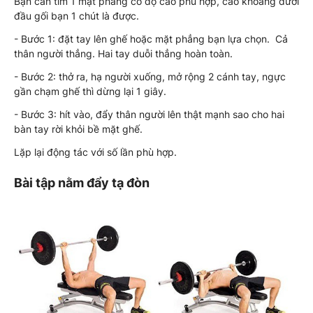
Bạn cần tìm 1 mặt phẳng có độ cao phù hợp, cao khoảng dưới
đầu gối bạn 1 chút là được.
- Bước 1: đặt tay lên ghế hoặc mặt phẳng bạn lựa chọn. Cả
thân người thẳng. Hai tay duỗi thẳng hoàn toàn.
- Bước 2: thở ra, hạ người xuống, mở rộng 2 cánh tay, ngực
gần chạm ghế thì dừng lại 1 giây.
- Bước 3: hít vào, đẩy thân người lên thật mạnh sao cho hai
bàn tay rời khỏi bề mặt ghế.
Lặp lại động tác với số lần phù hợp.
Bài tập nằm đẩy tạ đòn