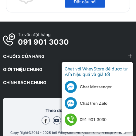
Đặt câu hỏi
Tư vấn đặt hàng
091 901 3030
CHUỖI 3 CỬA HÀNG
Chat với WheyStore để được tư
GIỚI THIỆU CHUNG
vấn hiệu quả và giá tốt
CHÍNH SÁCH CHUNG
Chat Messenger
Chat trên Zalo
Theo dõi chũng tôi tại
091 901 3030
Copy Right©2014 - 2025 bởi WheyStore.vn. Khách Sỉ, CTV hoặc PT mua