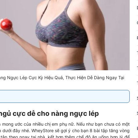
Nàng Ngực Lép Cực Kỳ Hiệu Quả, Thực Hiện Dễ Dàng Ngay Tại
i ngủ cực dễ cho nàng ngực lép
à mong ước của nhiều chị em phụ nữ. Nếu như bạn chưa có một
p dưới đây nhé. WheyStore sẽ gợi ý cho bạn 8 bài tập tăng vòng
 tập theo ngay tại nhà, kết hợp thêm chế độ ăn uống hợp lý để