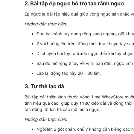
2. Bài tập ép ngực hỗ trợ tạo rãnh ngực
Ép ngực là bài tập hiệu quả giúp vòng ngực săn chắc v
Hướng dẫn thực hiện:
Đưa hai cánh tay dang rộng sang ngang, giữ khuỷ
2 vai hướng lên trên, đồng thời dưa khuỷu tay sa
Di chuyển hai tay ra trước ngực đến khi tay chạm
Sau đó mở rộng 2 tay về vị trí ban đầu, ngực ưỡn 
Lặp lại động tác này 20 – 30 lần.
3. Tư thế lạc đà
Bài tập cải thiện kích thước vòng 1 mà WheyStore muốn 
tính hiệu quả cao, giúp duy trì sự dẻo dài và đồng thờ
tác động rất lớn tới các mô mỡ ở ngực.
Hướng dẫn thực hiện:
Ngồi lên 2 gót chân, chú ý không cần kiễng các 