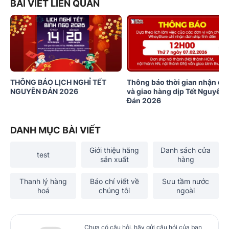
BÀI VIẾT LIÊN QUAN
THÔNG BÁO LỊCH NGHỈ TẾT
Thông báo thời gian nhận đơ
NGUYÊN ĐÁN 2026
và giao hàng dịp Tết Nguyên
Đán 2026
DANH MỤC BÀI VIẾT
Giới thiệu hãng
Danh sách cửa
test
sản xuất
hàng
Thanh lý hàng
Báo chí viết về
Sưu tầm nước
hoá
chúng tôi
ngoài
Chưa có câu hỏi, hãy gửi câu hỏi của bạn