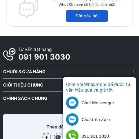
WheyStore.vn sẽ trả lời sớm nhất
Đặt câu hỏi
Tư vấn đặt hàng
091 901 3030
CHUỖI 3 CỬA HÀNG
Chat với WheyStore để được tư
GIỚI THIỆU CHUNG
vấn hiệu quả và giá tốt
CHÍNH SÁCH CHUNG
Chat Messenger
Chat trên Zalo
Theo dõi chũng tôi tại
091 901 3030