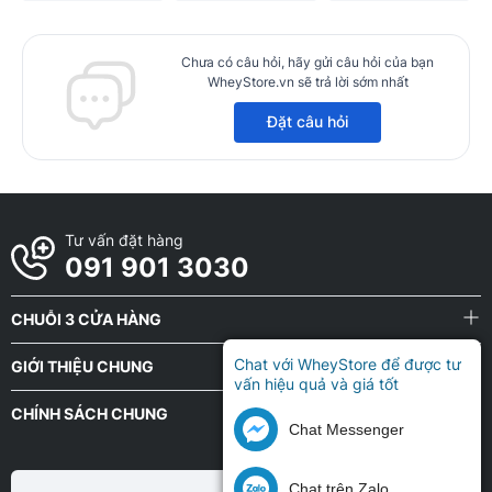
Chưa có câu hỏi, hãy gửi câu hỏi của bạn
WheyStore.vn sẽ trả lời sớm nhất
Đặt câu hỏi
Tư vấn đặt hàng
091 901 3030
CHUỖI 3 CỬA HÀNG
Chat với WheyStore để được tư
GIỚI THIỆU CHUNG
vấn hiệu quả và giá tốt
CHÍNH SÁCH CHUNG
Chat Messenger
Chat trên Zalo