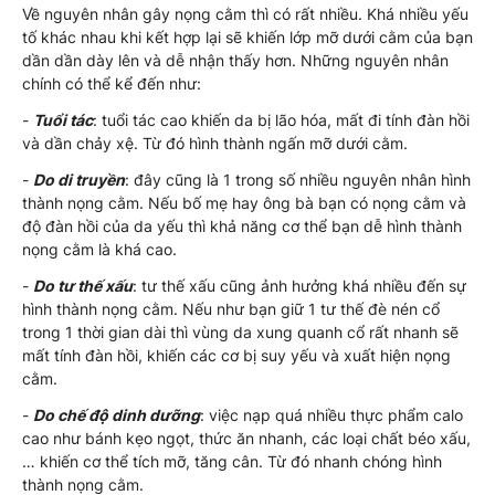
Về nguyên nhân gây nọng cằm thì có rất nhiều. Khá nhiều yếu
tố khác nhau khi kết hợp lại sẽ khiến lớp mỡ dưới cằm của bạn
dần dần dày lên và dễ nhận thấy hơn. Những nguyên nhân
chính có thể kể đến như:
-
Tuổi tác
: tuổi tác cao khiến da bị lão hóa, mất đi tính đàn hồi
và dần chảy xệ. Từ đó hình thành ngấn mỡ dưới cằm.
-
Do di truyền
: đây cũng là 1 trong số nhiều nguyên nhân hình
thành nọng cằm. Nếu bố mẹ hay ông bà bạn có nọng cằm và
độ đàn hồi của da yếu thì khả năng cơ thể bạn dễ hình thành
nọng cằm là khá cao.
-
Do tư thế xấu
: tư thế xấu cũng ảnh hưởng khá nhiều đến sự
hình thành nọng cằm. Nếu như bạn giữ 1 tư thế đè nén cổ
trong 1 thời gian dài thì vùng da xung quanh cổ rất nhanh sẽ
mất tính đàn hồi, khiến các cơ bị suy yếu và xuất hiện nọng
cằm.
-
Do chế độ dinh dưỡng
: việc nạp quá nhiều thực phẩm calo
cao như bánh kẹo ngọt, thức ăn nhanh, các loại chất béo xấu,
… khiến cơ thể tích mỡ, tăng cân. Từ đó nhanh chóng hình
thành nọng cằm.