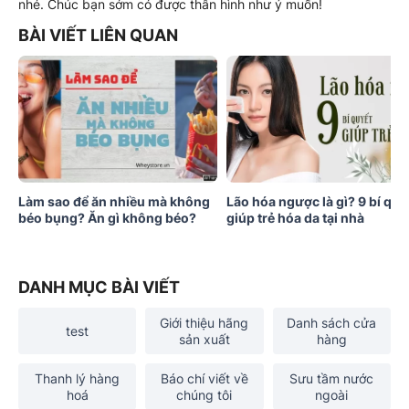
nhé. Chúc bạn sớm có được thân hình như ý muốn!
BÀI VIẾT LIÊN QUAN
Làm sao để ăn nhiều mà không
Lão hóa ngược là gì? 9 bí quy
béo bụng? Ăn gì không béo?
giúp trẻ hóa da tại nhà
DANH MỤC BÀI VIẾT
Giới thiệu hãng
Danh sách cửa
test
sản xuất
hàng
Thanh lý hàng
Báo chí viết về
Sưu tầm nước
hoá
chúng tôi
ngoài