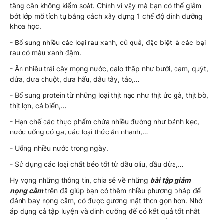
tăng cân không kiểm soát. Chính vì vậy mà bạn có thể giảm
bớt lớp mỡ tích tụ bằng cách xây dựng 1 chế độ dinh dưỡng
khoa học.
- Bổ sung nhiều các loại rau xanh, củ quả, đặc biệt là các loại
rau có màu xanh đậm.
- Ăn nhiều trái cây mọng nước, calo thấp như bưởi, cam, quýt,
dứa, dưa chuột, dưa hấu, dâu tây, táo,…
- Bổ sung protein từ những loại thịt nạc như thịt ức gà, thịt bò,
thịt lợn, cá biển,…
- Hạn chế các thực phẩm chứa nhiều đường như bánh kẹo,
nước uống có ga, các loại thức ăn nhanh,…
- Uống nhiều nước trong ngày.
- Sử dụng các loại chất béo tốt từ dầu oliu, dầu dừa,…
Hy vọng những thông tin, chia sẻ về những
bài tập giảm
nọng cằm
trên đã giúp bạn có thêm nhiều phương pháp để
đánh bay nọng cằm, có được gương mặt thon gọn hơn. Nhớ
áp dụng cả tập luyện và dinh dưỡng để có kết quả tốt nhất