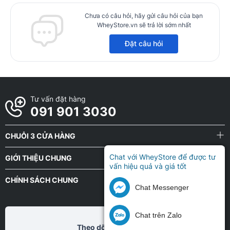
Chưa có câu hỏi, hãy gửi câu hỏi của bạn
WheyStore.vn sẽ trả lời sớm nhất
Đặt câu hỏi
Tư vấn đặt hàng
091 901 3030
CHUỖI 3 CỬA HÀNG
Chat với WheyStore để được tư
GIỚI THIỆU CHUNG
vấn hiệu quả và giá tốt
CHÍNH SÁCH CHUNG
Chat Messenger
Chat trên Zalo
Theo dõi chũng tôi tại