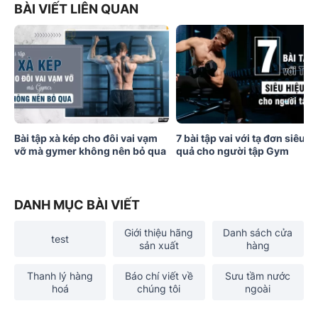
BÀI VIẾT LIÊN QUAN
Bài tập xà kép cho đôi vai vạm
7 bài tập vai với tạ đơn siêu h
vỡ mà gymer không nên bỏ qua
quả cho người tập Gym
DANH MỤC BÀI VIẾT
Giới thiệu hãng
Danh sách cửa
test
sản xuất
hàng
Thanh lý hàng
Báo chí viết về
Sưu tầm nước
hoá
chúng tôi
ngoài