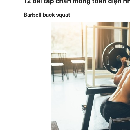
12 bài tập chân mông toàn diện n
Barbell back squat