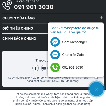
Tư vấn đặt hàng
091 901 3030
CHUỖI 3 CỬA HÀNG
Chat với WheyStore để được tư
GIỚI THIỆU CHUNG
vấn hiệu quả và giá tốt
CHÍNH SÁCH CHUNG
Chat Messenger
Chat trên Zalo
Theo dõi chũng tôi tại
091 901 3030
Copy Right©2014 - 2025 bởi WheyStore.vn. Khách Sỉ, CTV hoặc PT mua
hàng chat zalo: 086.5467.946 (Ms.Hương)
Tất cả các sản phẩm mà WheyStore bán không phải là thuốc,
không thể thay thế thuốc chữa bệnh. Hiệu quả khi dùng sản
phẩm còn tùy thuộc vào cơ địa và chế độ ăn uống, sinh hoạt, tập
luyện của mỗi người. Phản ánh & đánh giá thái độ, chất lượng