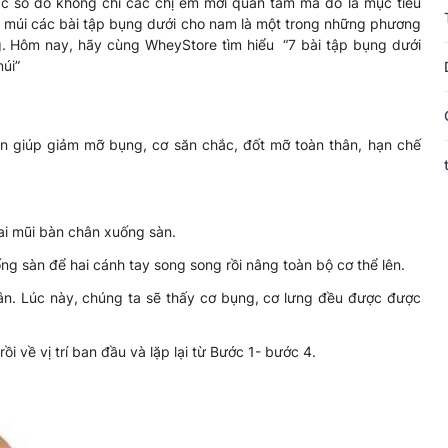
ác số đo không chỉ các chị em mới quan tâm mà đó là mục tiêu
6 múi các bài tập bụng dưới cho nam là một trong những phương
. Hôm nay, hãy cùng WheyStore tìm hiểu “7 bài tập bụng dưới
úi”
ện giúp giảm mỡ bụng, cơ săn chắc, đốt mỡ toàn thân, hạn chế
ai mũi bàn chân xuống sàn.
g sàn để hai cánh tay song song rồi nâng toàn bộ cơ thể lên.
hân. Lúc này, chúng ta sẽ thấy cơ bụng, cơ lưng đều được được
ồi về vị trí ban đầu và lặp lại từ Bước 1- bước 4.