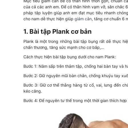
Mục tiêu giảm cân để có thân hình thon gọn, chuẩn c
của cả các anh em. Để có thân hình vạm vỡ, săn chắc 
pháp tập luyện giúp anh em đạt mục tiêu nhanh chóng
cho nam dễ thực hiện giúp
giảm cân
, tăng cơ chuẩn 6 m
1. Bài tập Plank cơ bản
Plank là một trong những bài tập bụng rất dễ thực hi
chấn thương, tăng sức mạnh cho cơ bắp,...
Cách thực hiện bài tập bụng dưới cho nam Plank:
Bước 1: Nằm sấp trên thảm tập, chống hai bàn tay và h
Bước 2: Giữ nguyên mũi bàn chân, chống khuỷu tay xuốn
Bước 3: Giữ cơ thể thẳng hàng từ cổ, vai, lưng đến c
kéo căng.
Bước 4: Để nguyên tư thế trong một thời gian thích hợp r