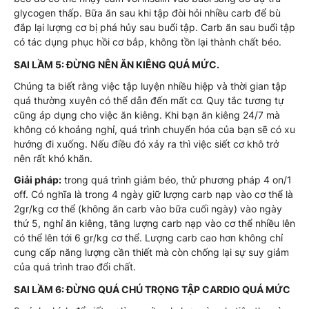
glycogen thấp. Bữa ăn sau khi tập đòi hỏi nhiều carb để bù
đắp lại lượng cơ bị phá hủy sau buổi tập. Carb ăn sau buổi tập
có tác dụng phục hồi cơ bắp, không tồn lại thành chất béo.
SAI LẦM 5: ĐỪNG NÊN ĂN KIÊNG QUÁ MỨC.
Chúng ta biết rằng việc tập luyện nhiều hiệp và thời gian tập
quá thường xuyên có thể dẫn đến mất cơ. Quy tắc tương tự
cũng áp dụng cho việc ăn kiêng. Khi bạn ăn kiêng 24/7 mà
không có khoảng nghỉ, quá trình chuyển hóa của bạn sẽ có xu
hướng đi xuống. Nếu điều đó xảy ra thì việc siết cơ khô trở
nên rất khó khăn.
Giải pháp:
trong quá trình giảm béo, thử phương pháp 4 on/1
off. Có nghĩa là trong 4 ngày giữ lượng carb nạp vào cơ thể là
2gr/kg cơ thể (không ăn carb vào bữa cuối ngày) vào ngày
thứ 5, nghỉ ăn kiêng, tăng lượng carb nạp vào cơ thể nhiều lên
có thể lên tới 6 gr/kg cơ thể. Lượng carb cao hơn không chỉ
cung cấp năng lượng cần thiết mà còn chống lại sự suy giảm
của quá trình trao đổi chất.
SAI LẦM 6: ĐỪNG QUÁ CHÚ TRỌNG TẬP CARDIO QUÁ MỨC