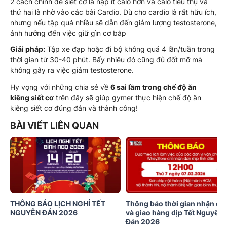
2 cách chính để siết cơ là nạp ít calo hơn và calo tiêu thụ và
thứ hai là nhờ vào các bài Cardio. Dù cho cardio là rất hữu ích,
nhưng nếu tập quá nhiều sẽ dẫn đến giảm lượng testosterone,
ảnh hưởng đến việc giữ gìn cơ bắp
Giải pháp:
Tập xe đạp hoặc đi bộ không quá 4 lần/tuần trong
thời gian từ 30-40 phút. Bấy nhiêu đó cũng đủ đốt mỡ mà
không gây ra việc giảm testosterone.
Hy vọng với những chia sẻ về
6 sai lầm trong chế độ ăn
kiêng siết cơ
trên đây sẽ giúp gymer thực hiện chế độ ăn
kiêng siết cơ đúng đắn và thành công!
BÀI VIẾT LIÊN QUAN
THÔNG BÁO LỊCH NGHỈ TẾT
Thông báo thời gian nhận đơ
NGUYÊN ĐÁN 2026
và giao hàng dịp Tết Nguyên
Đán 2026