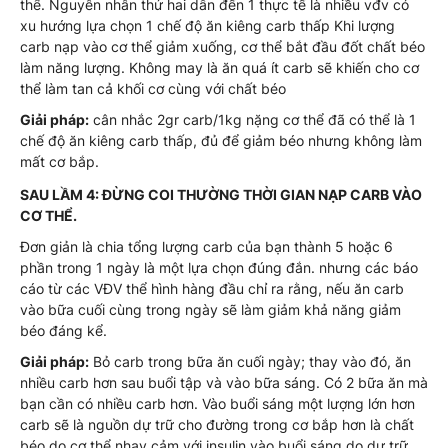
thể. Nguyên nhân thứ hai dẫn đến 1 thực tế là nhiều vđv có
xu hướng lựa chọn 1 chế độ ăn kiêng carb thấp Khi lượng
carb nạp vào cơ thể giảm xuống, cơ thể bắt đầu đốt chất béo
làm năng lượng. Không may là ăn quá ít carb sẽ khiến cho cơ
thể làm tan cả khối cơ cùng với chất béo
Giải pháp:
cân nhắc 2gr carb/1kg nặng cơ thể đã có thể là 1
chế độ ăn kiêng carb thấp, đủ để giảm béo nhưng không làm
mất cơ bắp.
SAU LẦM 4: ĐỪNG COI THƯỜNG THỜI GIAN NẠP CARB VÀO
CƠ THỂ.
Đơn giản là chia tổng lượng carb của bạn thành 5 hoặc 6
phần trong 1 ngày là một lựa chọn đúng đắn. nhưng các báo
cáo từ các VĐV thể hình hàng đầu chỉ ra rằng, nếu ăn carb
vào bữa cuối cùng trong ngày sẽ làm giảm khả năng giảm
béo đáng kể.
Giải pháp:
Bỏ carb trong bữa ăn cuối ngày; thay vào đó, ăn
nhiều carb hơn sau buổi tập và vào bữa sáng. Có 2 bữa ăn mà
bạn cần có nhiều carb hơn. Vào buổi sáng một lượng lớn hơn
carb sẽ là nguồn dự trữ cho đường trong cơ bắp hơn là chất
béo do cơ thể nhạy cảm với insulin vào buổi sáng do dự trữ