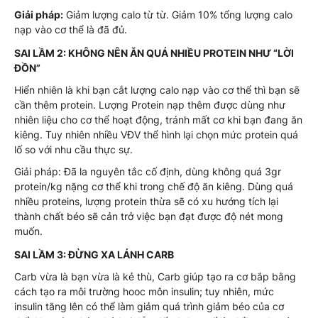
Giải pháp:
Giảm lượng calo từ từ. Giảm 10% tổng lượng calo
nạp vào cơ thể là đã đủ.
SAI LẦM 2: KHÔNG NÊN ĂN QUÁ NHIỀU PROTEIN NHƯ “LỜI
ĐỒN”
Hiển nhiên là khi bạn cắt lượng calo nạp vào cơ thể thì bạn sẽ
cần thêm protein. Lượng Protein nạp thêm được dùng như
nhiên liệu cho cơ thể hoạt động, tránh mất cơ khi bạn đang ăn
kiêng. Tuy nhiên nhiều VĐV thể hình lại chọn mức protein quá
lố so với nhu cầu thực sự.
Giải pháp: Đã la nguyên tắc cố định, dùng không quá 3gr
protein/kg nặng cơ thể khi trong chế độ ăn kiêng. Dùng quá
nhiều proteins, lượng protein thừa sẽ có xu hướng tích lại
thành chất béo sẽ cản trở việc bạn đạt được độ nét mong
muốn.
SAI LẦM 3: ĐỪNG XA LÁNH CARB
Carb vừa là bạn vừa là kẻ thù, Carb giúp tạo ra cơ bắp bằng
cách tạo ra môi trường hooc môn insulin; tuy nhiên, mức
insulin tăng lên có thể làm giảm quá trình giảm béo của cơ