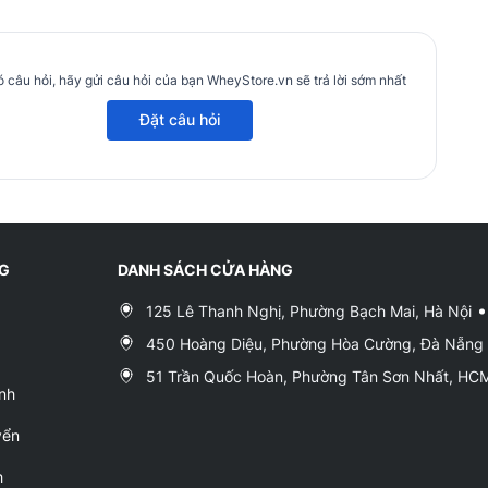
 câu hỏi, hãy gửi câu hỏi của bạn WheyStore.vn sẽ trả lời sớm nhất
Đặt câu hỏi
NG
DANH SÁCH CỬA HÀNG
125 Lê Thanh Nghị, Phường Bạch Mai, Hà Nội
450 Hoàng Diệu, Phường Hòa Cường, Đà Nẵng
51 Trần Quốc Hoàn, Phường Tân Sơn Nhất, H
nh
yển
h