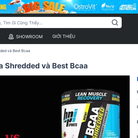
GIỚI THIỆU
SHOWROOM
dded và Best Bcaa
aa Shredded và Best Bcaa