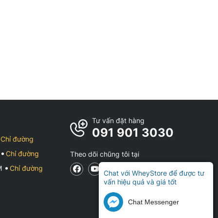
Tư vấn đặt hàng
091 901 3030
Chỉ đường
Chỉ đường
Theo dõi chũng tôi tại
CM
Chỉ đường
Chat với WheyStore để được tư
vấn hiệu quả và giá tốt
Chat Messenger