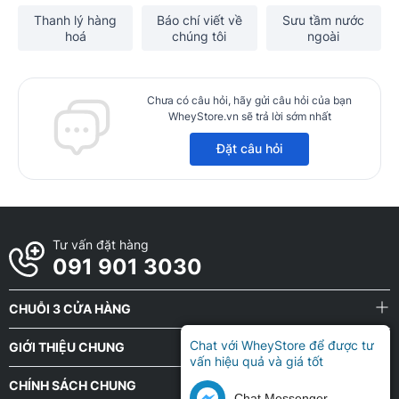
Thanh lý hàng
Báo chí viết về
Sưu tầm nước
hoá
chúng tôi
ngoài
Chưa có câu hỏi, hãy gửi câu hỏi của bạn
WheyStore.vn sẽ trả lời sớm nhất
Đặt câu hỏi
Tư vấn đặt hàng
091 901 3030
CHUỖI 3 CỬA HÀNG
Chat với WheyStore để được tư
GIỚI THIỆU CHUNG
vấn hiệu quả và giá tốt
CHÍNH SÁCH CHUNG
Chat Messenger