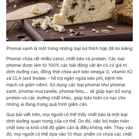
Phomai xanh là một trong những loại bơ thích hợp để ăn kiêng
Phomai chứa rất nhiều canxi, chất béo và protein. Các loại
phomai được làm từ 100% các loài động vật ăn có có giá trị
dinh dưỡng cao, đồng thời chứa axit béo omega-3, vitamin K2
và CLA (axit linoleic – hỗ trợ ngăn ngừa béo phì, bệnh tim
mạch và giảm viêm). Sử dụng các loại phomai như phomai
xanh, phomai mozzarella, phomai feta,… sẽ giúp bạn bổ sung
protein và các dưỡng chất khác, giúp bảo toàn cơ nạc cho
những ai đang trong quá trình giảm cân.
Qua bài viết trên, mọi người có thể thấy chất béo là một loại
dinh dưỡng quan trọng của cơ thể. Do đó, việc bỏ hoàn toàn
chất béo ra khỏi chế độ giảm cân là điều không nên. Thay vào
đó, mọi người có thể dựa vào 10 thực phẩm có chứa các chất