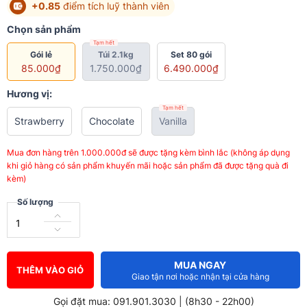
+0.85
điểm tích luỹ thành viên
Chọn sản phẩm
Tạm hết
Gói lẻ
Túi 2.1kg
Set 80 gói
85.000₫
1.750.000₫
6.490.000₫
Hương vị:
Tạm hết
Strawberry
Chocolate
Vanilla
Mua đơn hàng trên 1.000.000đ sẽ được tặng kèm bình lắc (không áp dụng
khi giỏ hàng có sản phẩm khuyến mãi hoặc sản phẩm đã được tặng quà đi
kèm)
Số lượng
MUA NGAY
THÊM VÀO GIỎ
Giao tận nơi hoặc nhận tại cửa hàng
Gọi đặt mua: 091.901.3030 | (8h30 - 22h00)