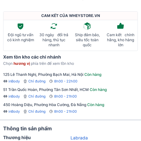
CAM KẾT CỦA WHEYSTORE.VN
Đội ngũ tư vấn
30 ngày đổi trả
Ship đảm bảo,
Cam kết chính
có kinh nghiệm
hàng, thủ tục
siêu tốc toàn
hãng, kho hàng
nhanh
quốc
lớn
Xem tồn kho các chi nhánh
Chọn
hương vị
phía trên để xem tồn kho
125 Lê Thanh Nghị, Phường Bạch Mai, Hà Nội
Còn hàng
inBody
Chỉ đường
8h00 - 22h00
51 Trần Quốc Hoàn, Phường Tân Sơn Nhất, HCM
Còn hàng
inBody
Chỉ đường
8h00 - 21h00
450 Hoàng Diệu, Phường Hòa Cường, Đà Nẵng
Còn hàng
inBody
Chỉ đường
8h00 - 21h00
Thông tin sản phẩm
Thương hiệu
Labrada