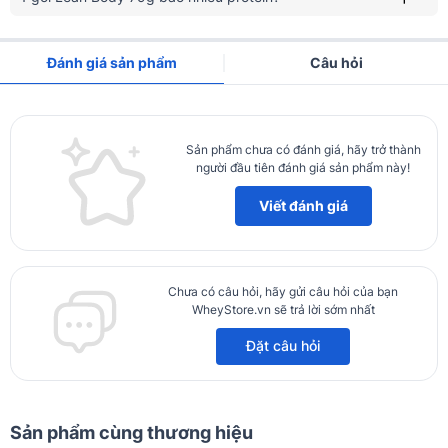
Đánh giá sản phẩm
Câu hỏi
Sản phẩm chưa có đánh giá, hãy trở thành
người đầu tiên đánh giá sản phẩm này!
Viết đánh giá
Ưu điểm của Lean Body gói 79g
1 gói tương ứng với 1 serving nhỏ gọn, tiện lợi
Chưa có câu hỏi, hãy gửi câu hỏi của bạn
WheyStore.vn sẽ trả lời sớm nhất
Lean Body được đóng theo dạng gói nhỏ gọn 1 serving tiện lợi.
Chúng ta có thể đem theo khi đi tập, đi du lịch và pha chế nhanh
Đặt câu hỏi
gọn, tiện lợi tiết kiệm thời gian.
Cung cấp nguồn dinh dưỡng đầy đủ
▪️ Cung cấp 325 calories cung cấp năng lượng phù hợp cho bữa
Sản phẩm cùng thương hiệu