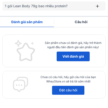
Không màu nhân tạo
1 gói Lean Body 79g bao nhiêu protein?
Không chất làm ngọt nhân tạo
Không đậu nành
Đánh giá sản phẩm
Câu hỏi
Không Gluten
Không biến đổi gen
Thành phần của Lean Body 80 gói
Sản phẩm chưa có đánh giá, hãy trở thành
người đầu tiên đánh giá sản phẩm này!
1 hộp 80 gói, mỗi gói 79 cung cấp:
Viết đánh giá
40g Protein
325 calories
21g Carbohydrate
Chưa có câu hỏi, hãy gửi câu hỏi của bạn
WheyStore.vn sẽ trả lời sớm nhất
22 Vitamin & khoáng chất
Đặt câu hỏi
Công dụng của Lean Body 80 gói
- Cung cấp đầy đủ 4 nhóm dinh dưỡng giúp đáp ứng nhu cầu cơ
thể.