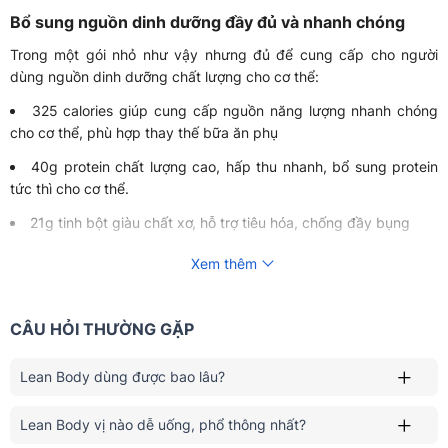
Bổ sung nguồn dinh dưỡng đầy đủ và nhanh chóng
Trong một gói nhỏ như vậy nhưng đủ để cung cấp cho người
dùng nguồn dinh dưỡng chất lượng cho cơ thể:
325 calories giúp cung cấp nguồn năng lượng nhanh chóng
cho cơ thể, phù hợp thay thế bữa ăn phụ
40g protein chất lượng cao, hấp thu nhanh, bổ sung protein
tức thì cho cơ thể.
21g tinh bột giàu chất xơ, hỗ trợ tiêu hóa, chống đầy bụng
22 vitamin & khoáng chất giúp tăng khả năng hấp thu
Xem thêm
Bột mịn, dễ tan và hương vị thơm ngon
Lượng bột của Lean Body có kết cấu bột rất tơi và mịn, dễ dàng
CÂU HỎI THƯỜNG GẶP
hấp thu. Ngoài ra, sản phẩm có tới 3 vị dâu, socola và vani, sản
phẩm có hương mùi rất thơm, vị không quá ngọt và rất dễ uống
Lean Body dùng được bao lâu?
nên người dùng không lo bị ngán.
Một số ưu điểm khác
Lean Body vị nào dễ uống, phổ thông nhất?