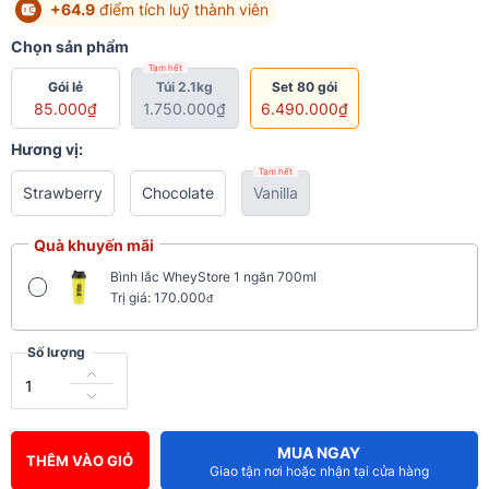
+64.9
điểm tích luỹ thành viên
Chọn sản phẩm
Tạm hết
Gói lẻ
Túi 2.1kg
Set 80 gói
85.000₫
1.750.000₫
6.490.000₫
Hương vị:
Tạm hết
Strawberry
Chocolate
Vanilla
Quà khuyến mãi
Bình lắc WheyStore 1 ngăn 700ml
Trị giá: 170.000
đ
Số lượng
MUA NGAY
THÊM VÀO GIỎ
Giao tận nơi hoặc nhận tại cửa hàng