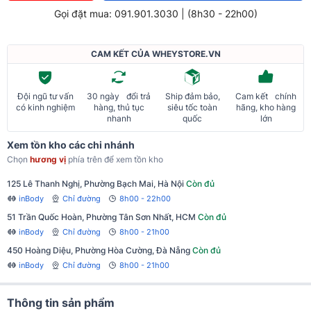
Gọi đặt mua: 091.901.3030 | (8h30 - 22h00)
CAM KẾT CỦA WHEYSTORE.VN
Đội ngũ tư vấn
30 ngày đổi trả
Ship đảm bảo,
Cam kết chính
có kinh nghiệm
hàng, thủ tục
siêu tốc toàn
hãng, kho hàng
nhanh
quốc
lớn
Xem tồn kho các chi nhánh
Chọn
hương vị
phía trên để xem tồn kho
125 Lê Thanh Nghị, Phường Bạch Mai, Hà Nội
Còn đủ
inBody
Chỉ đường
8h00 - 22h00
51 Trần Quốc Hoàn, Phường Tân Sơn Nhất, HCM
Còn đủ
inBody
Chỉ đường
8h00 - 21h00
450 Hoàng Diệu, Phường Hòa Cường, Đà Nẵng
Còn đủ
inBody
Chỉ đường
8h00 - 21h00
Thông tin sản phẩm