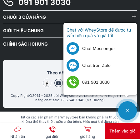
091 901 3030
- Bảo quản sản phẩm ở nơi khô ráo, thoáng mát.
CHUỖI 3 CỬA HÀNG
- Sử dụng xong phải kéo kín miệng túi.
Chat với WheyStore để được tư
- Không sử dụng khi thấy sản phẩm chuyển màu hoặc mùi bất
GIỚI THIỆU CHUNG
vấn hiệu quả và giá tốt
thường.
CHÍNH SÁCH CHUNG
- Nếu mẫn cảm với bất kỳ thành phần nào của sản phẩm, hãy
Chat Messenger
tham khảo ý kiến bác sĩ trước khi dùng.
Chat trên Zalo
Theo dõi chũng tôi tại
091 901 3030
Copy Right©2014 - 2025 bởi WheyStore.vn. Khách Sỉ, CTV hoặc PT mua
hàng chat zalo: 086.5467.946 (Ms.Hương)
Tất cả các sản phẩm mà WheyStore bán không phải là thuốc,
không thể thay thế thuốc chữa bệnh. Hiệu quả khi dùng sản
phẩm còn tùy thuộc vào cơ địa và chế độ ăn uống, sinh hoạt, tập
luyện của mỗi người. Phản ánh & đánh giá thái độ, chất lượng
Thêm vào giỏ
dịch vụ, sản phẩm qua email: info@wheystore.vn
Nhắn tin
gọi điện
giỏ hàng