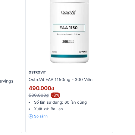
OSTROVIT
OstroVit EAA 1150mg - 300 Viên
rvings
490.000
đ
530.000₫
-8%
Số lần sử dụng:
60 lần dùng
Xuất xứ:
Ba Lan
So sánh