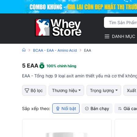
DANH MỤC
BCAA - EAA - Amino Acid
EAA
5
EAA
100% chính hãng
EAA - Tổng hợp 9 loại axit amin thiết yếu mà cơ thể khôn
Bộ lọc
Thương hiệu
Trọng lượng
Xuất
Sắp xếp theo:
Nổi bật
Bán chạy
Giá ca