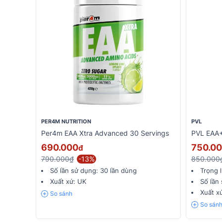
PER4M NUTRITION
PVL
Per4m EAA Xtra Advanced 30 Servings
PVL EAA+
690.000
750.0
đ
790.000₫
-13%
850.000
Số lần sử dụng:
30 lần dùng
Trọng 
Xuất xứ:
UK
Số lần
Xuất x
So sánh
So sán