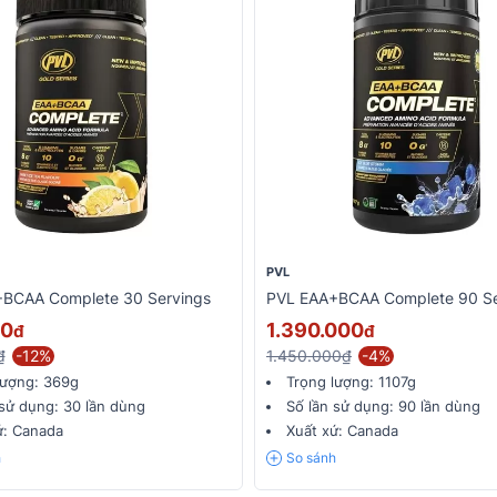
PVL
BCAA Complete 30 Servings
PVL EAA+BCAA Complete 90 Se
00
1.390.000
đ
đ
₫
-12%
1.450.000₫
-4%
lượng:
369g
Trọng lượng:
1107g
 sử dụng:
30 lần dùng
Số lần sử dụng:
90 lần dùng
ứ:
Canada
Xuất xứ:
Canada
h
So sánh