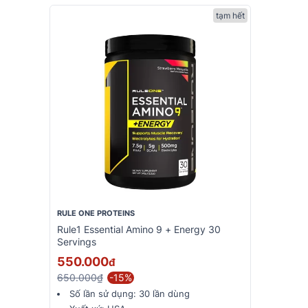
tạm hết
RULE ONE PROTEINS
Rule1 Essential Amino 9 + Energy 30
Servings
550.000
đ
650.000₫
-15%
Số lần sử dụng:
30 lần dùng