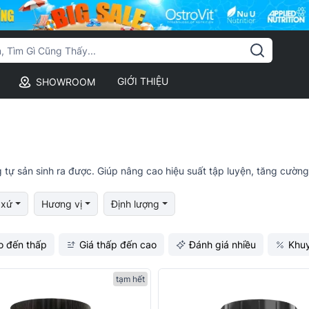
GIỚI THIỆU
SHOWROOM
g tự sản sinh ra được. Giúp nâng cao hiệu suất tập luyện, tăng cườ
 xứ
Hương vị
Định lượng
o đến thấp
Giá thấp đến cao
Đánh giá nhiều
Khu
tạm hết