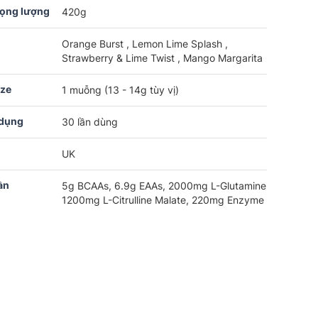
rọng lượng
420g
Orange Burst , Lemon Lime Splash ,
Strawberry & Lime Twist , Mango Margarita
ize
1 muỗng (13 - 14g tùy vị)
 dụng
30 lần dùng
UK
ần
5g BCAAs, 6.9g EAAs, 2000mg L-Glutamine
1200mg L-Citrulline Malate, 220mg Enzyme