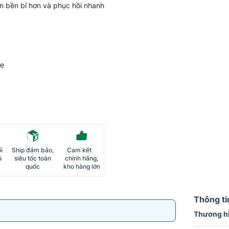
n bền bỉ hơn và phục hồi nhanh
ne
i
Ship đảm bảo,
Cam kết
ủ
siêu tốc toàn
chính hãng,
quốc
kho hàng lớn
Thông ti
Thương h