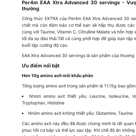
Per4m EAA Xtra Advanced 30 servings - Vượt
thường
Công thức EXTRA của Per4m EAA Xtra Advanced 30 servi
chất mà còn đảm bảo cơ thể bạn sẽ hấp thụ được các 
cùng với Taurine, Vitamin C, Citrulline Malate và hỗn hợ
tối đa sự đào thải.Tất cả cùng phối hợp để giúp bạn tập
buổi tập cường độ cao.
EAA Xtra Advanced 30 servings là sản phẩm của thương h
Ưu điểm nổi bật
Hơn 10g amino axit mỗi khẩu phần
Tổng lượng amino axit trong sản phẩm là 11.15g bao gồm
Nhóm amino axit thiết yếu: Leucine, Isoleucine, Val
Tryptophan, Histidine
Nhóm amino axit không thiết yếu: Glutamine, Taurine
Các amino axit này đều đã được chứng minh là rất quan t
phục hồi cơ bắp và thể lực sau tập. Khi chế độ ăn không