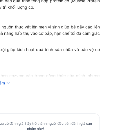
 bảo quá trình tổng hợp protein cơ (Muscle Protein
 trì khối lượng cơ.
guồn thực vật lên men vi sinh giúp bẻ gãy các liên
khả năng hấp thụ vào cơ bắp, hạn chế tối đa cảm giác
trội giúp kích hoạt quá trình sửa chữa và bảo vệ cơ
 hợp enzyme vào trong công thức của mình, nhưng
hêm
phân giải protein thực vật, hỗ trợ tiêu hóa và đẩy
ảm giác đầy bụng khi sử dụng.
nên Per4m Amino Complex đặc trưng
EAA thông thường thành một loại supp đa chức năng,
a có đánh giá, hãy trở thành người đầu tiên đánh giá sản
workout.
phẩm này!