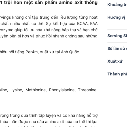
 trội hơn một sản phẩm amino axit thông
Khoảng t
ngs không chỉ tập trung đến liều lượng từng hoạt
Hương vị
chất nhiều nhất có thể. Sự kết hợp của BCAA, EAA
p enzyme giúp tối ưu hóa khả năng hấp thụ và hạn chế
Serving S
 luyện bền bỉ hơn và phục hồi nhanh chóng sau những
Số lần sử
iệu nổi tiếng Per4m, xuất xứ tại Anh Quốc.
Xuất xứ
Thành ph
:
ine, Lysine, Methionine, Phenylalanine, Threonine,
rọng trong quá trình tập luyện và có khả năng hỗ trợ
 thỏa mãn được nhu cầu amino axit của cơ thể thì lựa