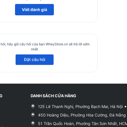
hóa và bảo vệ niêm mạc ruột.
Viết đánh giá
 làm giãn mạch máu, tăng lưu lượng máu lưu thông đến
ơ.
 năng hệ thần kinh.
hỏi, hãy gửi câu hỏi của bạn WheyStore.vn sẽ trả lời sớm
êm.
nhất
ợng, cung cấp ATP cho cơ bắp.
Đặt câu hỏi
chế độ ăn kiêng và kiểm soát cân nặng. Tuy nhiên
NG
DANH SÁCH CỬA HÀNG
125 Lê Thanh Nghị, Phường Bạch Mai, Hà Nội
450 Hoàng Diệu, Phường Hòa Cường, Đà Nẵng
51 Trần Quốc Hoàn, Phường Tân Sơn Nhất, H