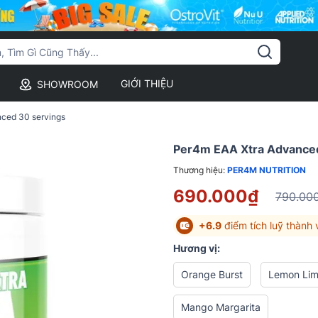
GIỚI THIỆU
SHOWROOM
ced 30 servings
Per4m EAA Xtra Advanced
Thương hiệu:
PER4M NUTRITION
690.000₫
790.00
+6.9
điểm tích luỹ thành 
Hương vị:
Orange Burst
Lemon Lim
Mango Margarita