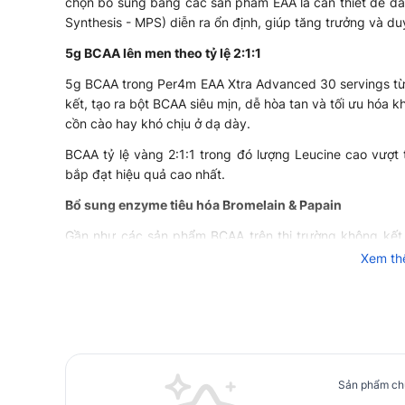
chọn bổ sung bằng các sản phẩm EAA là cần thiết để đảm
Synthesis - MPS) diễn ra ổn định, giúp tăng trưởng và duy
5g BCAA lên men theo tỷ lệ 2:1:1
5g BCAA trong Per4m EAA Xtra Advanced 30 servings từ n
kết, tạo ra bột BCAA siêu mịn, dễ hòa tan và tối ưu hóa 
cồn cào hay khó chịu ở dạ dày.
BCAA tỷ lệ vàng 2:1:1 trong đó lượng Leucine cao vượt 
bắp đạt hiệu quả cao nhất.
Bổ sung enzyme tiêu hóa Bromelain & Papain
Gần như các sản phẩm BCAA trên thị trường không kết
Per4m lại làm điều đó.
Xem t
Hai enzyme Bromelain và Papain sẽ đẩy nhanh quá trình 
mạnh hiệu suất hấp thụ các amino axit, đồng thời giảm c
Bộ ba L-Glutamine, L-Citrulline Malate, Taurine tạo 
Đây là “vũ khí đặc biệt” của Per4m, biến một sản phẩm 
Sản phẩm chư
toàn diện hơn và có nhiều điểm chung với các dòng pre-