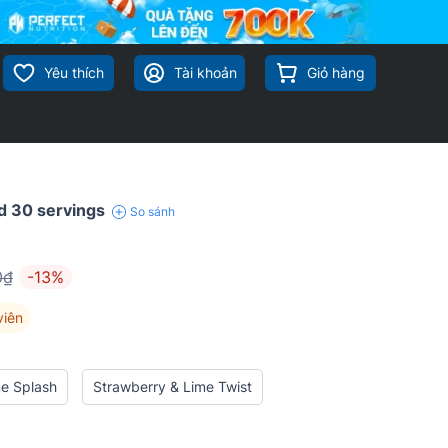
Yêu thích
Tài khoản
Giỏ hàng
 30 servings
So sánh
0₫
-13%
viên
e Splash
Strawberry & Lime Twist