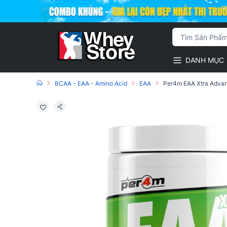
DANH MỤC
BCAA - EAA - Amino Acid
EAA
Per4m EAA Xtra Advan