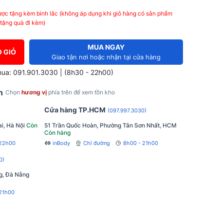
ợc tặng kèm bình lắc (không áp dụng khi giỏ hàng có sản phẩm
tặng quà đi kèm)
MUA NGAY
 GIỎ
Giao tận nơi hoặc nhận tại cửa hàng
mua: 091.901.3030 | (8h30 - 22h00)
h
Chọn
hương vị
phía trên để xem tồn kho
Cửa hàng TP.HCM
(097.997.3030)
i, Hà Nội
Còn
51 Trần Quốc Hoàn, Phường Tân Sơn Nhất, HCM
Còn hàng
 22h00
inBody
Chỉ đường
8h00 - 21h00
0)
g, Đà Nẵng
21h00