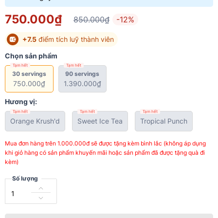
750.000₫
850.000₫
-12%
+7.5
điểm tích luỹ thành viên
Chọn sản phẩm
Tạm hết
Tạm hết
30 servings
90 servings
750.000₫
1.390.000₫
Hương vị:
Tạm hết
Tạm hết
Tạm hết
Orange Krush'd
Sweet Ice Tea
Tropical Punch
Mua đơn hàng trên 1.000.000đ sẽ được tặng kèm bình lắc (không áp dụng
khi giỏ hàng có sản phẩm khuyến mãi hoặc sản phẩm đã được tặng quà đi
kèm)
Số lượng