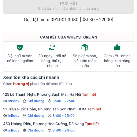
TẠM HẾT
Giao tận nơi hoặc nhận tại cửa hàng
Gọi đặt mua: 091.901.3030 | (8h30 - 22h00)
CAM KẾT CỦA WHEYSTORE.VN
Đội ngũ tư vấn
30 ngày đổi trả
Ship đảm bảo,
Cam kết chính
có kinh nghiệm
hàng, thủ tục
siêu tốc toàn
hãng, kho hàng
nhanh
quốc
lớn
Xem tồn kho các chi nhánh
Chọn
hương vị
phía trên để xem tồn kho
125 Lê Thanh Nghị, Phường Bạch Mai, Hà Nội
Tạm hết
inBody
Chỉ đường
8h00 - 22h00
51 Trần Quốc Hoàn, Phường Tân Sơn Nhất, HCM
Tạm hết
inBody
Chỉ đường
8h00 - 21h00
450 Hoàng Diệu, Phường Hòa Cường, Đà Nẵng
Tạm hết
inBody
Chỉ đường
8h00 - 21h00