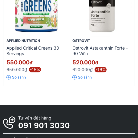
APPLIED NUTRITION
OSTROVIT
Applied Critical Greens 30
Ostrovit Astaxanthin Forte -
Servings
90 Viên
550.000
520.000
đ
đ
650.000₫
-15%
620.000₫
-16%
So sánh
So sánh
Tư vấn đặt hàng
091 901 3030