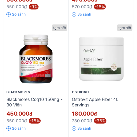
550.000₫
-9%
570.000₫
-18%
So sánh
So sánh
tạm hết
tạm hết
BLACKMORES
OSTROVIT
Blackmores Coq10 150mg -
Ostrovit Apple Fiber 40
30 Viên
Servings
450.000
180.000
đ
đ
550.000₫
-18%
280.000₫
-36%
So sánh
So sánh