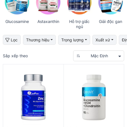
Glucosamine
Astaxanthin
Hỗ trợ giấc
Giải độc gan
ngủ
Lọc
Thương hiệu
Trọng lượng
Xuất xứ
Đị
Sắp xếp theo
Mặc Định