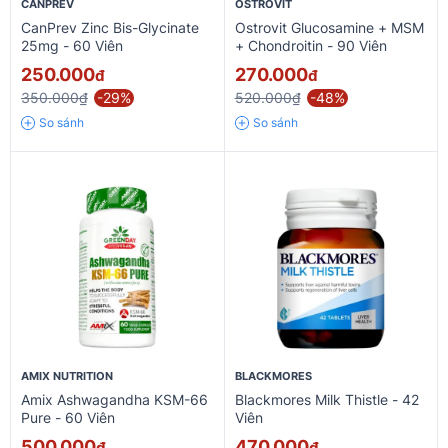
CANPREV
OSTROVIT
CanPrev Zinc Bis-Glycinate
Ostrovit Glucosamine + MSM
25mg - 60 Viên
+ Chondroitin - 90 Viên
250.000
270.000
đ
đ
350.000₫
-29%
520.000₫
-48%
So sánh
So sánh
AMIX NUTRITION
BLACKMORES
Amix Ashwagandha KSM-66
Blackmores Milk Thistle - 42
Pure - 60 Viên
Viên
500.000
470.000
đ
đ