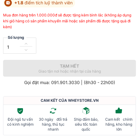
+1.8
điểm tích luỹ thành viên
Mua đơn hàng trên 1.000.000đ sẽ được tặng kèm bình lắc (không áp dụng
khi giỏ hàng có sản phẩm khuyến mãi hoặc sản phẩm đã được tặng quà đi
kèm)
Số lượng
TẠM HẾT
Giao tận nơi hoặc nhận tại cửa hàng
Gọi đặt mua: 091.901.3030 | (8h30 - 22h00)
CAM KẾT CỦA WHEYSTORE.VN
Đội ngũ tư vấn
30 ngày đổi trả
Ship đảm bảo,
Cam kết chính
có kinh nghiệm
hàng, thủ tục
siêu tốc toàn
hãng, kho hàng
nhanh
quốc
lớn