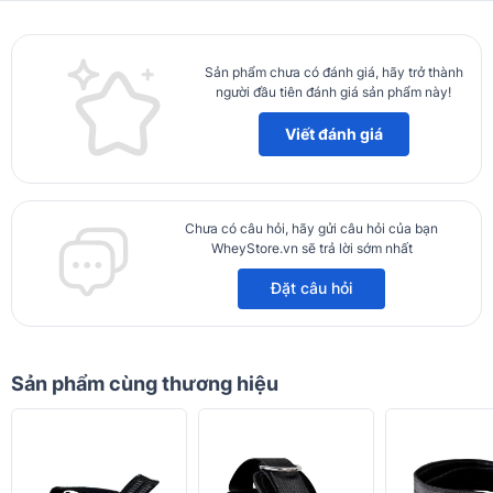
Sản phẩm chưa có đánh giá, hãy trở thành
người đầu tiên đánh giá sản phẩm này!
Viết đánh giá
(Hình ảnh chỉ mang tính chất tham khảo)
Thông số cơ bản của Bao tay Wheystore
- Kiểu dáng: Găng tay nửa ngón, full lòng bàn tay và đai dày
Chưa có câu hỏi, hãy gửi câu hỏi của bạn
quấn cổ tay có miếng dính chắc chắn
WheyStore.vn sẽ trả lời sớm nhất
- Chất liệu: Vải sợi chống trượt hỗ trợ kháng khuẩn, chất vải sần,
Đặt câu hỏi
dày dặn bền chắc
- Màu sắc: Đen
- Kích cỡ: Phù hợp với người có chu vi bàn tay khoảng 18 – 22cm
Sản phẩm cùng thương hiệu
Công dụng của Bao tay Wheystore
- Sử dụng Bao tay Wheystore giúp bàn tay tránh tiếp xúc trực
tiếp với dụng cụ tập, bảo vệ lòng bàn tay khỏi bị chai sần và tróc
da tay khi bạn nâng tạ nặng.