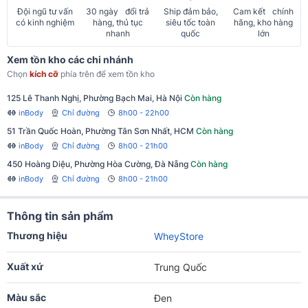
Đội ngũ tư vấn
30 ngày đổi trả
Ship đảm bảo,
Cam kết chính
có kinh nghiệm
hàng, thủ tục
siêu tốc toàn
hãng, kho hàng
nhanh
quốc
lớn
Xem tồn kho các chi nhánh
Chọn
kích cỡ
phía trên để xem tồn kho
125 Lê Thanh Nghị, Phường Bạch Mai, Hà Nội
Còn hàng
inBody
Chỉ đường
8h00 - 22h00
51 Trần Quốc Hoàn, Phường Tân Sơn Nhất, HCM
Còn hàng
inBody
Chỉ đường
8h00 - 21h00
450 Hoàng Diệu, Phường Hòa Cường, Đà Nẵng
Còn hàng
inBody
Chỉ đường
8h00 - 21h00
Thông tin sản phẩm
Thương hiệu
WheyStore
Xuất xứ
Trung Quốc
Màu sắc
Đen