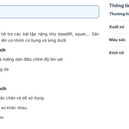
Thông ti
Thương h
Xuất xứ
 hỗ trợ các bài tập nặng như deadlift, squat,… Sản
Màu sắc
c lên cơ nhóm cơ bụng và lưng dưới.
nch
Kích cỡ
và miếng dán điều chỉnh độ ôm sát
ng da
nch
hắc chắn và dễ sử dụng.
g eo khác nhau.
rm