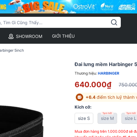
GIỚI THIỆU
SHOWROOM
rbinger 5inch
Đai lưng mềm Harbinger 5
Thương hiệu:
HARBINGER
640.000₫
750.00
+6.4
điểm tích luỹ thành 
Kích cỡ:
Tạm hết
Tạm hết
size S
size M
size L
Mua đơn hàng trên 1.000.000đ sẽ đư