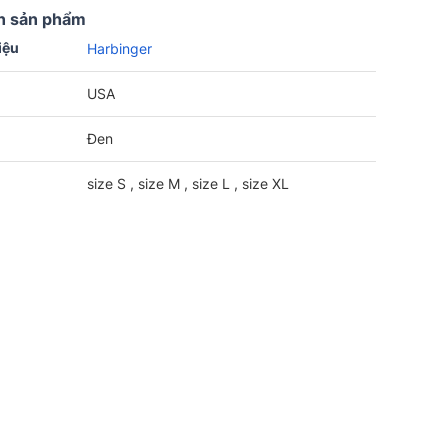
n sản phẩm
iệu
Harbinger
USA
Đen
size S , size M , size L , size XL