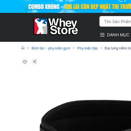
DANH MỤC
Bình lắc - phụ kiện gym
Phụ kiện tập
Đai lưng mềm Ha