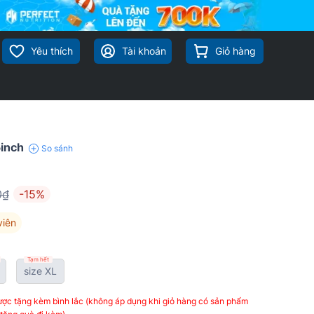
Yêu thích
Tài khoản
Giỏ hàng
inch
So sánh
0₫
-15%
viên
Tạm hết
size XL
ợc tặng kèm bình lắc (không áp dụng khi giỏ hàng có sản phẩm