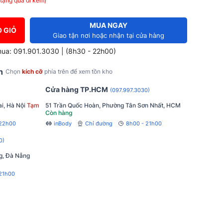
tặng quà đi kèm)
MUA NGAY
 GIỎ
Giao tận nơi hoặc nhận tại cửa hàng
mua: 091.901.3030 | (8h30 - 22h00)
h
Chọn
kích cỡ
phía trên để xem tồn kho
Cửa hàng TP.HCM
(097.997.3030)
i, Hà Nội
Tạm
51 Trần Quốc Hoàn, Phường Tân Sơn Nhất, HCM
Còn hàng
 22h00
inBody
Chỉ đường
8h00 - 21h00
0)
g, Đà Nẵng
21h00