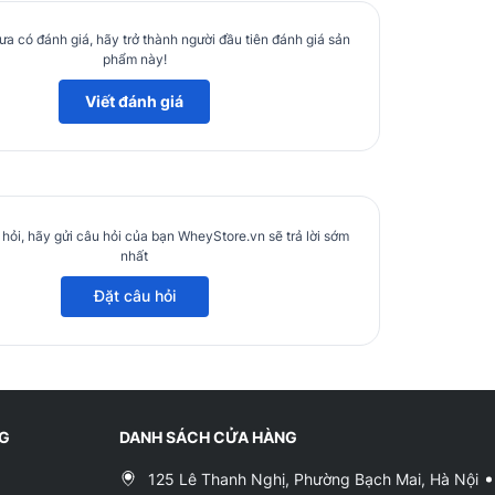
nch
a có đánh giá, hãy trở thành người đầu tiên đánh giá sản
phẩm này!
ại, điều chỉnh độ ôm vừa vặn rồi siết dây lại và dán
Viết đánh giá
 bạn dễ dàng xiết chặt hoặc nới lỏng đai lưng 5 inch
 chật lý tưởng là khi bạn cho vừa bàn tay của mình
hỏi, hãy gửi câu hỏi của bạn WheyStore.vn sẽ trả lời sớm
nhất
heo đúng hướng dẫn
Đặt câu hỏi
hòng, sau đó phơi khô và để sản phẩm ở nơi thoáng
NG
DANH SÁCH CỬA HÀNG
125 Lê Thanh Nghị, Phường Bạch Mai, Hà Nội