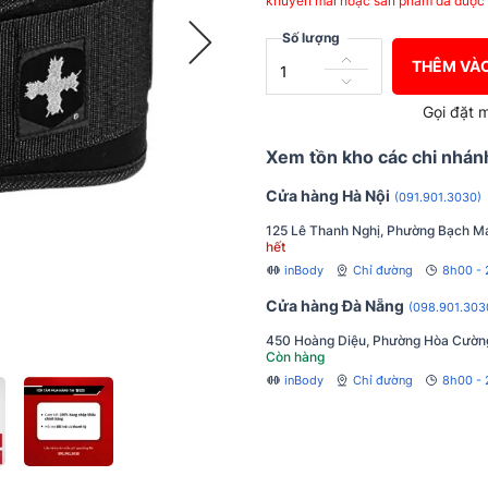
khuyến mãi hoặc sản phẩm đã được 
Số lượng
THÊM VÀO
Gọi đặt 
Xem tồn kho các chi nhán
Cửa hàng Hà Nội
(091.901.3030)
125 Lê Thanh Nghị, Phường Bạch Ma
hết
inBody
Chỉ đường
8h00 -
Cửa hàng Đà Nẵng
(098.901.303
450 Hoàng Diệu, Phường Hòa Cườn
Còn hàng
inBody
Chỉ đường
8h00 - 