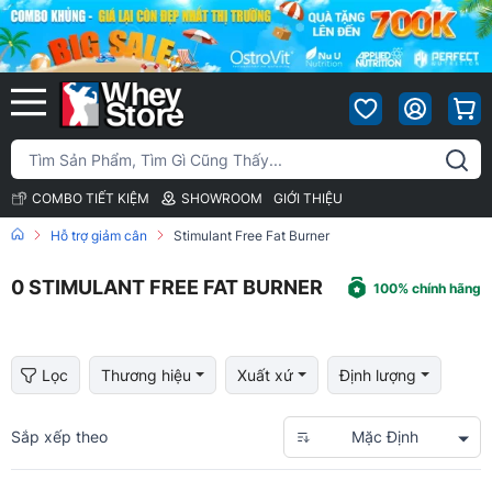
COMBO TIẾT KIỆM
SHOWROOM
GIỚI THIỆU
Hỗ trợ giảm cân
Stimulant Free Fat Burner
0
STIMULANT FREE FAT BURNER
100% chính hãng
Lọc
Thương hiệu
Xuất xứ
Định lượng
Sắp xếp theo
Mặc Định