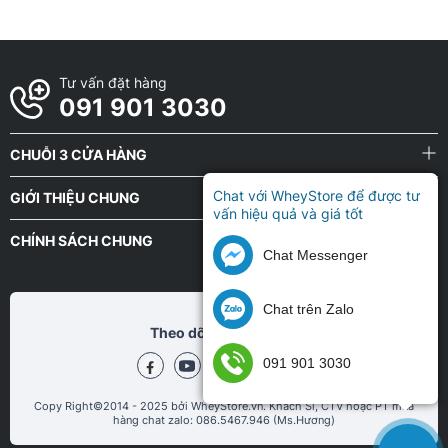
Tư vấn đặt hàng
091 901 3030
CHUỖI 3 CỬA HÀNG
Chat với WheyStore để được tư
GIỚI THIỆU CHUNG
vấn hiệu quả và giá tốt
CHÍNH SÁCH CHUNG
Chat Messenger
Chat trên Zalo
Theo dõi chũng tôi tại
091 901 3030
Copy Right©2014 - 2025 bởi WheyStore.vn. Khách Sỉ, CTV hoặc PT mua
hàng chat zalo: 086.5467.946 (Ms.Hương)