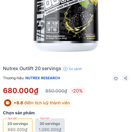
Nutrex Outlift 20 servings
So sánh
Thương hiệu:
NUTREX RESEARCH
680.000₫
850.000₫
-20%
+6.8
điểm tích luỹ thành viên
Chọn sản phẩm
Tạm hết
Tạm hết
20 servings
30 servings
680.000₫
1.090.000₫