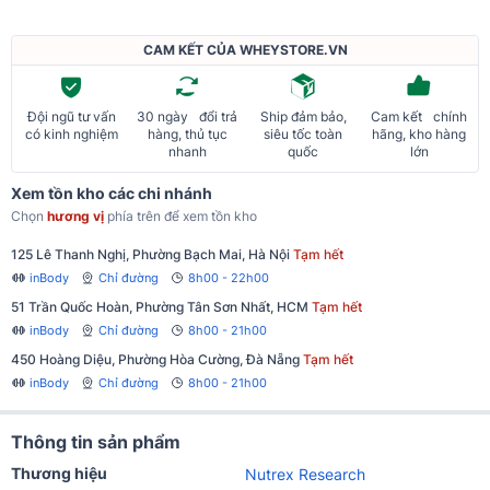
CAM KẾT CỦA WHEYSTORE.VN
Đội ngũ tư vấn
30 ngày đổi trả
Ship đảm bảo,
Cam kết chính
có kinh nghiệm
hàng, thủ tục
siêu tốc toàn
hãng, kho hàng
nhanh
quốc
lớn
Xem tồn kho các chi nhánh
Chọn
hương vị
phía trên để xem tồn kho
125 Lê Thanh Nghị, Phường Bạch Mai, Hà Nội
Tạm hết
inBody
Chỉ đường
8h00 - 22h00
51 Trần Quốc Hoàn, Phường Tân Sơn Nhất, HCM
Tạm hết
inBody
Chỉ đường
8h00 - 21h00
450 Hoàng Diệu, Phường Hòa Cường, Đà Nẵng
Tạm hết
inBody
Chỉ đường
8h00 - 21h00
Thông tin sản phẩm
Thương hiệu
Nutrex Research