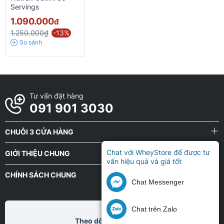
Servings
1.090.000
đ
1.250.000₫
-13%
So sánh
Tư vấn đặt hàng
091 901 3030
CHUỖI 3 CỬA HÀNG
Chat với WheyStore để được tư
GIỚI THIỆU CHUNG
vấn hiệu quả và giá tốt
CHÍNH SÁCH CHUNG
Chat Messenger
Chat trên Zalo
Theo dõi chũng tôi tại