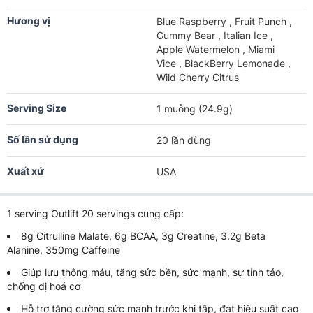
Hương vị
Blue Raspberry , Fruit Punch ,
Gummy Bear , Italian Ice ,
Apple Watermelon , Miami
Vice , BlackBerry Lemonade ,
Wild Cherry Citrus
Serving Size
1 muỗng (24.9g)
Số lần sử dụng
20 lần dùng
Xuất xứ
USA
1 serving Outlift 20 servings cung cấp:
8g Citrulline Malate, 6g BCAA, 3g Creatine, 3.2g Beta
Alanine, 350mg Caffeine
Giúp lưu thông máu, tăng sức bền, sức mạnh, sự tỉnh táo,
chống dị hoá cơ
Hỗ trợ tăng cường sức mạnh trước khi tập, đạt hiệu suất cao