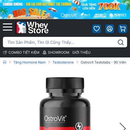
COMBO TIẾT KIỆM
SHOWROOM
GIỚI THIỆU
Tăng Hormone Nam
Testosterone
Ostrovit Testotabs - 90 Viên