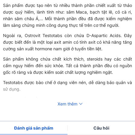
Sản phẩm được tạo nên từ nhiều thành phần chiết xuất từ thảo
dược quý hiếm, lành tính như: sâm Maca, bạch tật lê, cỏ cà ri,
nhân sâm châu Á,... Mỗi thành phần đều đã được kiểm nghiệm
lâm sàng chứng minh công dụng thực tế trên cơ thể người.
Ngoài ra, Ostrovit Testotabs còn chứa D-Aspartic Acids. Đây
được biết đến là một loại axit amin có tính axit có khả năng tăng
cường sản xuất hormone nam giới ở tuyến tiền liệt.
Sản phẩm không chứa chất kích thích, steroids hay các chất
cấm nguy hiểm đến sức khỏe. Tất cả thành phần đều có nguồn
gốc rõ ràng và được kiểm soát chất lượng nghiêm ngặt.
Testotabs được bào chế ở dạng viên nén, dễ dàng bảo quản và
sử dụng.
Thành phần của Ostrovit Testotabs
Xem thêm
1 lần dùng (3 viên) Ostrovit Testotabs cung cấp:
800mg Tribulus extract (chiết xuất bạch tật lê):
Dạng ép
nguyên cây, có công dụng bổ thận tráng dương, tăng cường
Đánh giá sản phẩm
Câu hỏi
sinh lý và cải thiện nồng độ Testosterone tự nhiên.