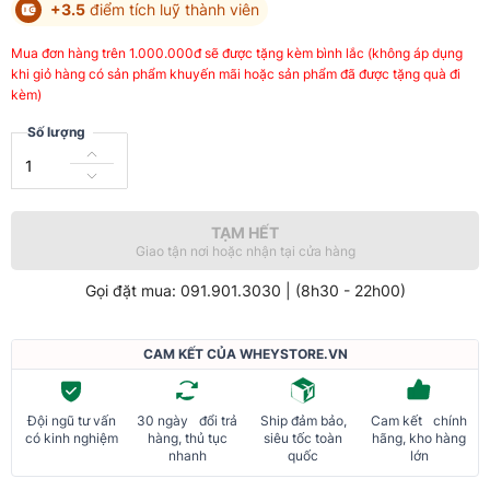
+3.5
điểm tích luỹ thành viên
Mua đơn hàng trên 1.000.000đ sẽ được tặng kèm bình lắc (không áp dụng
khi giỏ hàng có sản phẩm khuyến mãi hoặc sản phẩm đã được tặng quà đi
kèm)
Số lượng
TẠM HẾT
Giao tận nơi hoặc nhận tại cửa hàng
Gọi đặt mua: 091.901.3030 | (8h30 - 22h00)
CAM KẾT CỦA WHEYSTORE.VN
Đội ngũ tư vấn
30 ngày đổi trả
Ship đảm bảo,
Cam kết chính
có kinh nghiệm
hàng, thủ tục
siêu tốc toàn
hãng, kho hàng
nhanh
quốc
lớn