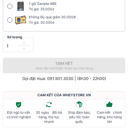
1 gói Sample ABE
Trị giá: 35.000
đ
Không lấy quà giảm 30.000đ
Trị giá: 30.000
đ
Số lượng
TẠM HẾT
Giao tận nơi hoặc nhận tại cửa hàng
Gọi đặt mua: 091.901.3030 | (8h30 - 22h00)
CAM KẾT CỦA WHEYSTORE.VN
Đội ngũ tư vấn
30 ngày đổi trả
Ship đảm bảo,
Cam kết chính
có kinh nghiệm
hàng, thủ tục
siêu tốc toàn
hãng, kho hàng
nhanh
quốc
lớn