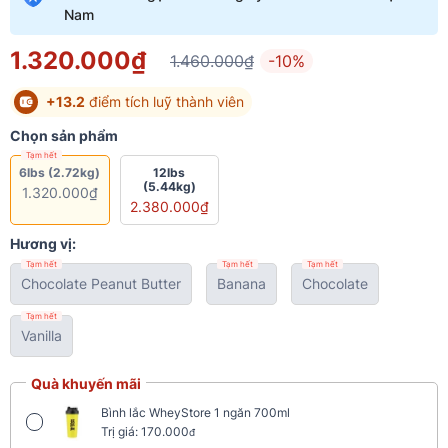
Nam
1.320.000₫
1.460.000₫
-10%
+13.2
điểm tích luỹ thành viên
Chọn sản phẩm
Tạm hết
6lbs (2.72kg)
12lbs
(5.44kg)
1.320.000₫
2.380.000₫
Hương vị:
Tạm hết
Tạm hết
Tạm hết
Chocolate Peanut Butter
Banana
Chocolate
Tạm hết
Vanilla
Quà khuyến mãi
Bình lắc WheyStore 1 ngăn 700ml
Trị giá: 170.000
đ