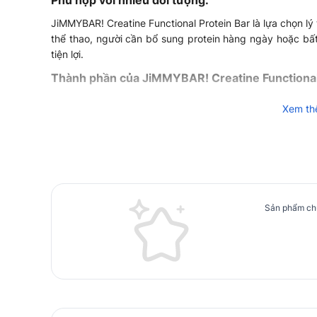
Phù hợp với nhiều đối tượng:
JiMMYBAR! Creatine Functional Protein Bar là lựa chọn l
thể thao, người cần bổ sung protein hàng ngày hoặc bấ
tiện lợi.
Thành phần của JiMMYBAR! Creatine Functional
1 bánh JiMMYBAR! Creatine Functional Protein Bar cung 
Xem t
220-230 Kcal (Tùy vị)
20g Protein
18-20g carbs (Tùy vị)
4g đường
Sản phẩm chư
8-10g chất béo (Tùy vị)
1g chất xơ
Công dụng của JiMMYBAR! Creatine Functional 
Các lợi ích chính của JiMMYBAR! Creatine Functional Prot
Hỗ trợ phát triển và duy trì khối lượng cơ bắp: