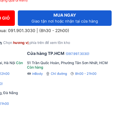
tặng quà đi kèm)
MUA NGAY
 GIỎ
Giao tận nơi hoặc nhận tại cửa hàng
mua: 091.901.3030 | (8h30 - 22h00)
h
Chọn
hương vị
phía trên để xem tồn kho
Cửa hàng TP.HCM
(097.997.3030)
i, Hà Nội
Còn
51 Trần Quốc Hoàn, Phường Tân Sơn Nhất, HCM
Còn hàng
 22h00
inBody
Chỉ đường
8h00 - 21h00
0)
g, Đà Nẵng
21h00