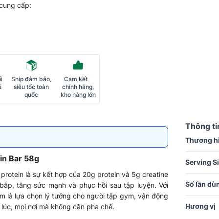
 cung cấp:
i
Ship đảm bảo,
Cam kết
ủ
siêu tốc toàn
chính hãng,
quốc
kho hàng lớn
Thông ti
Thương h
in Bar 58g
Serving S
protein là sự kết hợp của 20g protein và 5g creatine
Số lần dù
 bắp, tăng sức mạnh và phục hồi sau tập luyện. Với
hẩm là lựa chọn lý tưởng cho người tập gym, vận động
Hương vị
 lúc, mọi nơi mà không cần pha chế.