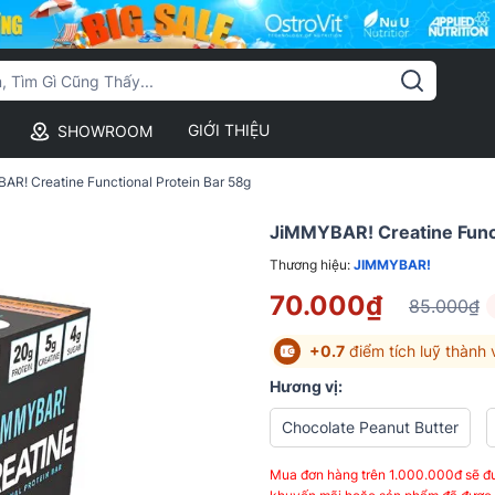
GIỚI THIỆU
SHOWROOM
R! Creatine Functional Protein Bar 58g
JiMMYBAR! Creatine Funct
Thương hiệu:
JIMMYBAR!
70.000₫
85.000₫
+0.7
điểm tích luỹ thành 
Hương vị:
Chocolate Peanut Butter
Mua đơn hàng trên 1.000.000đ sẽ đư