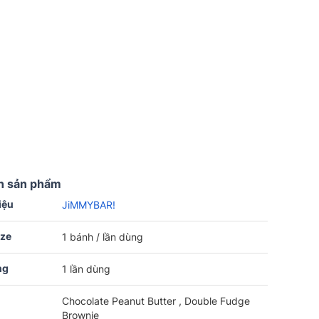
n sản phẩm
iệu
JiMMYBAR!
ize
1 bánh / lần dùng
ng
1 lần dùng
Chocolate Peanut Butter , Double Fudge
Brownie