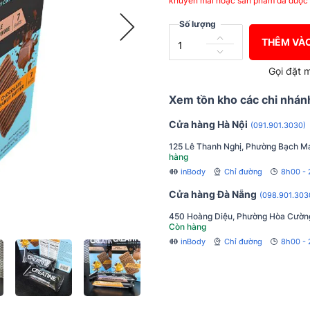
khuyến mãi hoặc sản phẩm đã được 
Số lượng
THÊM VÀO
Gọi đặt 
Xem tồn kho các chi nhán
Cửa hàng Hà Nội
(091.901.3030)
125 Lê Thanh Nghị, Phường Bạch Ma
hàng
inBody
Chỉ đường
8h00 -
Cửa hàng Đà Nẵng
(098.901.303
450 Hoàng Diệu, Phường Hòa Cườn
Còn hàng
inBody
Chỉ đường
8h00 - 