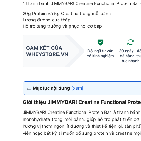
1 thanh bánh JiMMYBAR! Creatine Functional Protein Bar
20g Protein và 5g Creatine trong mỗi bánh
Lượng đường cực thấp
Hỗ trợ tăng trưởng và phục hồi cơ bắp
CAM KẾT CỦA
Đội ngũ tư vấn
30 ngày đổ
WHEYSTORE.VN
có kinh nghiệm
trả hàng, th
tục nhanh
Mục lục nội dung
[xem]
Giới thiệu JiMMYBAR! Creatine Functional Prote
JiMMYBAR! Creatine Functional Protein Bar là thanh bánh 
monohydrate trong mỗi bánh, giúp hỗ trợ phát triển cơ
hương vị thơm ngon, ít đường và thiết kế tiện lợi, sản p
viên hoặc bất kỳ ai muốn bổ sung protein và creatine mọi