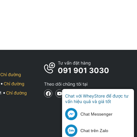
Tư vấn đặt hàng
091 901 3030
Chỉ đường
Chỉ đường
Theo dõi chũng tôi tại
CM
Chỉ đường
Chat với WheyStore để được tư
vấn hiệu quả và giá tốt
Chat Messenger
Chat trên Zalo