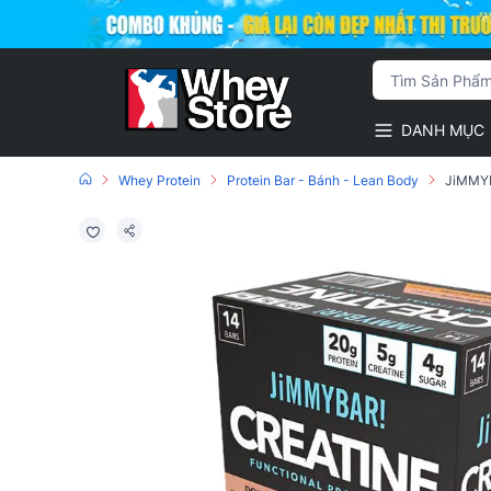
DANH MỤC
Whey Protein
Protein Bar - Bánh - Lean Body
JiMMYBA