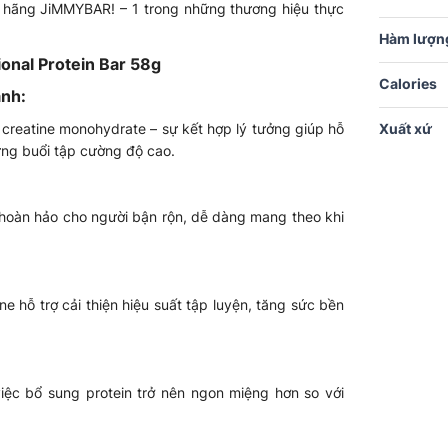
 hãng JiMMYBAR! – 1 trong những thương hiệu thực
Hàm lượng
onal Protein Bar 58g
Calories
ánh:
creatine monohydrate – sự kết hợp lý tưởng giúp hỗ
Xuất xứ
ững buổi tập cường độ cao.
p hoàn hảo cho người bận rộn, dễ dàng mang theo khi
ine hỗ trợ cải thiện hiệu suất tập luyện, tăng sức bền
ệc bổ sung protein trở nên ngon miệng hơn so với