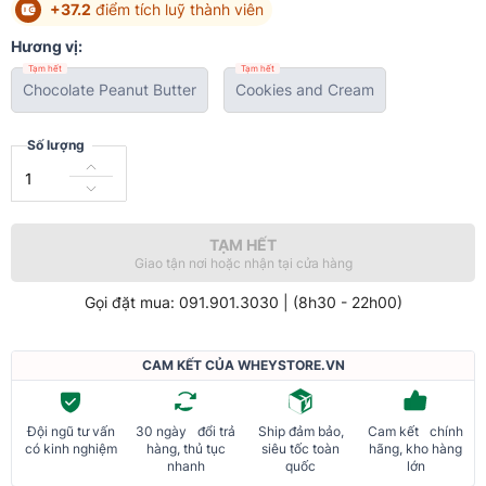
+37.2
điểm tích luỹ thành viên
Hương vị:
Tạm hết
Tạm hết
Chocolate Peanut Butter
Cookies and Cream
Số lượng
TẠM HẾT
Giao tận nơi hoặc nhận tại cửa hàng
Gọi đặt mua: 091.901.3030 | (8h30 - 22h00)
CAM KẾT CỦA WHEYSTORE.VN
Đội ngũ tư vấn
30 ngày đổi trả
Ship đảm bảo,
Cam kết chính
có kinh nghiệm
hàng, thủ tục
siêu tốc toàn
hãng, kho hàng
nhanh
quốc
lớn