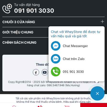
Tư vấn đặt hàng
091 901 3030
CHUỖI 3 CỬA HÀNG
Chat với WheyStore để được tư
GIỚI THIỆU CHUNG
vấn hiệu quả và giá tốt
CHÍNH SÁCH CHUNG
Chat Messenger
Chat trên Zalo
Theo dõi chũng tôi tại
091 901 3030
Ưu điểm nổi bật
Copy Right©2014 - 2025 bởi WheyStore.vn. Khách Sỉ, CTV hoặc PT mua
100% Cold-Filtered Whey Protein Isolate
hàng chat zalo: 086.5467.946 (Ms.Hương)
Evogen IsoJect 4lbs với thành phần 100% whey isolate không
pha trộn, không chứa whey concentrate. Sản phẩm có độ tinh
Tất cả các sản phẩm mà WheyStore bán không phải là thuốc,
không thể thay thế thuốc chữa bệnh. Hiệu quả khi dùng sản
khiết cao, khả năng hấp thụ vào cơ bắp nhanh và hiệu quả.
phẩm còn tùy thuộc vào cơ địa và chế độ ăn uống, sinh hoạt, tập