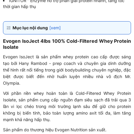
IGNITOR™ Enzyme hỗ trợ phân giải protein nhanh, tăng tốc
thời gian hấp thụ
Mục lục nội dung
[xem]
Evogen IsoJect 4lbs 100% Cold-Filtered Whey Protein
Isolate
Evogen IsoJect là sản phẩm whey protein cao cấp được sáng
tạo bởi Hany Rambod - prep coach và chuyên gia dinh dưỡng
thể hình rất nổi tiếng trong giới bodybuilding chuyên nghiệp, đặc
biệt được biết đến nhờ huấn luyện nhiều nhà vô địch Mr.
Olympia.
Với phần nền whey hoàn toàn là Cold-Filtered Whey Protein
Isolate, sản phẩm cung cấp nguồn đạm siêu sạch đã trải qua 3
lần vi lọc chéo trong môi trường lạnh sâu để giữ cho protein
không bị biến tính, bảo toàn lượng amino axit tối đa, làm tăng
mạnh khả năng hấp thụ.
Sản phẩm do thương hiệu Evogen Nutrition sản xuất.