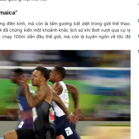
amaica”
ng điền kinh, mà còn là tấm gương bất diệt trong giới thể thao.
ới đã chứng kiến một khoảnh khắc lịch sử khi Bolt vượt qua cự ly
c chạy 100m dẫn đầu thế giới, mà còn là tuyên ngôn về tốc độ