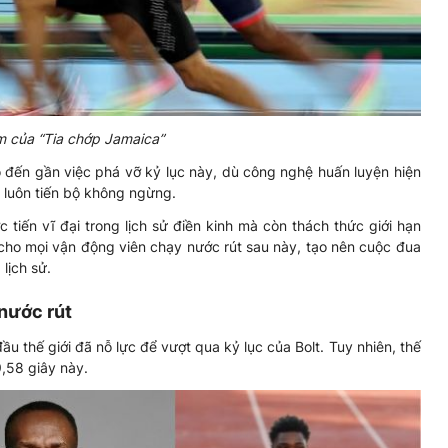
m của “Tia chớp Jamaica”
 đến gần việc phá vỡ kỷ lục này, dù công nghệ huấn luyện hiện
n luôn tiến bộ không ngừng.
 tiến vĩ đại trong lịch sử điền kinh mà còn thách thức giới hạn
cho mọi vận động viên chạy nước rút sau này, tạo nên cuộc đua
lịch sử.
nước rút
u thế giới đã nỗ lực để vượt qua kỷ lục của Bolt. Tuy nhiên, thế
,58 giây này.