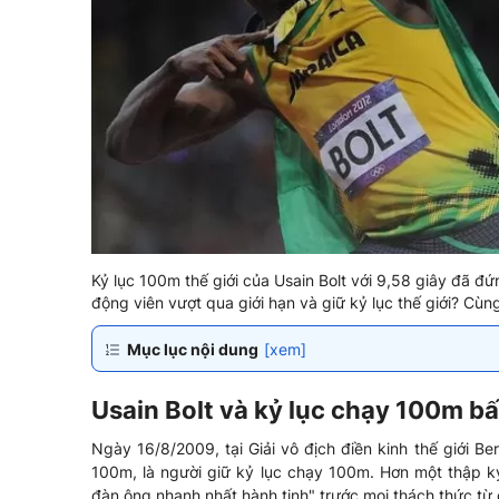
Kỷ lục 100m thế giới của Usain Bolt với 9,58 giây đã 
động viên vượt qua giới hạn và giữ kỷ lục thế giới? Cù
Mục lục nội dung
[xem]
Usain Bolt và kỷ lục chạy 100m b
Ngày 16/8/2009, tại Giải vô địch điền kinh thế giới Berl
100m, là người giữ kỷ lục chạy 100m. Hơn một thập kỷ
đàn ông nhanh nhất hành tinh" trước mọi thách thức từ