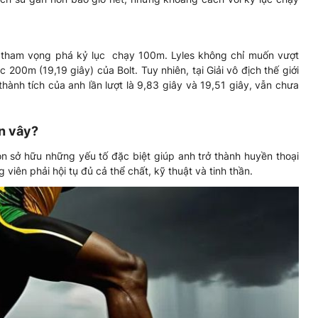
và tham vọng phá kỷ lục chạy 100m. Lyles không chỉ muốn vượt
200m (19,19 giây) của Bolt. Tuy nhiên, tại Giải vô địch thế giới
nh tích của anh lần lượt là 9,83 giây và 19,51 giây, vẫn chưa
ến vây?
òn sở hữu những yếu tố đặc biệt giúp anh trở thành huyền thoại
 viên phải hội tụ đủ cả thể chất, kỹ thuật và tinh thần.