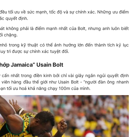
đều tối ưu về sức mạnh, tốc độ và sự chính xác. Những ưu điểm
ắc quyết định.
át không phải là điểm mạnh nhất của Bolt, nhưng anh luôn biết
ối chặng.
nhỏ trong kỹ thuật có thể ảnh hưởng lớn đến thành tích kỷ lục
y trì được sự chính xác tuyệt đối.
chớp Jamaica” Usain Bolt
ấn nhất trong điền kinh bởi chỉ vài giây ngắn ngủi quyết định
viên hàng đầu thế giới như Usain Bolt - “người đàn ông nhanh
 bạn tối ưu hoá khả năng chạy 100m của mình.