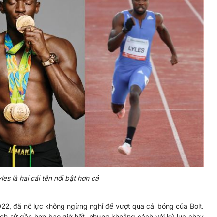
es là hai cái tên nổi bật hơn cả
2022, đã nỗ lực không ngừng nghỉ để vượt qua cái bóng của Bolt.
lịch sử gần hơn bao giờ hết, nhưng khoảng cách với kỷ lục chạy