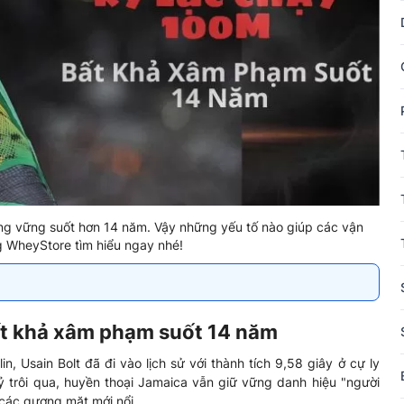
đứng vững suốt hơn 14 năm. Vậy những yếu tố nào giúp các vận
ng WheyStore tìm hiểu ngay nhé!
ất khả xâm phạm suốt 14 năm
in, Usain Bolt đã đi vào lịch sử với thành tích 9,58 giây ở cự ly
 trôi qua, huyền thoại Jamaica vẫn giữ vững danh hiệu "người
 các gương mặt mới nổi.