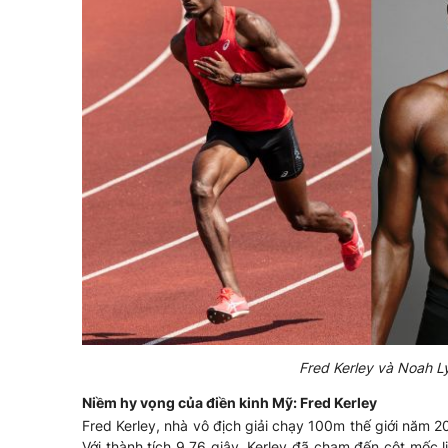
Fred Kerley và Noah Lyl
Niềm hy vọng của điền kinh Mỹ: Fred Kerley
Fred Kerley, nhà vô địch giải chạy 100m thế giới năm 
Với thành tích 9,76 giây, Kerley đã chạm đến cột mốc 