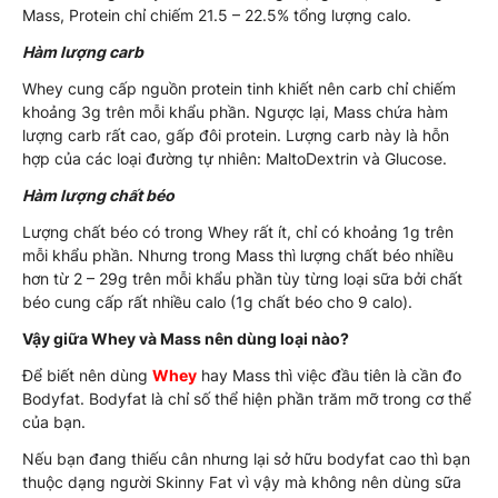
Mass, Protein chỉ chiếm 21.5 – 22.5% tổng lượng calo.
Hàm lượng carb
Whey cung cấp nguồn protein tinh khiết nên carb chỉ chiếm
khoảng 3g trên mỗi khẩu phần. Ngược lại, Mass chứa hàm
lượng carb rất cao, gấp đôi protein. Lượng carb này là hỗn
hợp của các loại đường tự nhiên: MaltoDextrin và Glucose.
Hàm lượng chất béo
Lượng chất béo có trong Whey rất ít, chỉ có khoảng 1g trên
mỗi khẩu phần. Nhưng trong Mass thì lượng chất béo nhiều
hơn từ 2 – 29g trên mỗi khẩu phần tùy từng loại sữa bởi chất
béo cung cấp rất nhiều calo (1g chất béo cho 9 calo).
Vậy giữa Whey và Mass nên dùng loại nào?
Để biết nên dùng
Whey
hay Mass thì việc đầu tiên là cần đo
Bodyfat. Bodyfat là chỉ số thể hiện phần trăm mỡ trong cơ thể
của bạn.
Nếu bạn đang thiếu cân nhưng lại sở hữu bodyfat cao thì bạn
thuộc dạng người Skinny Fat vì vậy mà không nên dùng sữa