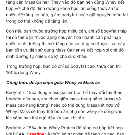
tăng cân Mass Gainer. Thay vào đó bạn nên dùng Whey kết
hợp với chế độ dinh dưỡng khoa học, ăn uống thức ăn tự
nhiên để tăng cơ bắp, giảm bodyfat hoặc giữ nguyên mức fat
trong cơ thể không để tăng lên.
Còn nếu bạn thuộc trường hợp thiếu cân, chỉ số bodyfat thấp
thì cơ thể bạn thuộc dạng chuyển hóa nhanh cần phải nạp
nhiều dinh dưỡng thì mới tăng cân và tăng cơ được. Lúc này
bạn cần ưu tiên sử dụng Mass Gainer và kết hợp với chế độ
dinh dưỡng tự nhiên, có lợi cho sức khỏe.
Trong trường hợp, bạn có chỉ số bodyfat cao, thừa cân thì
100% dùng Whey.
Công thức để lựa chọn giữa Whey và Mass là:
Bodyfat < 15%: dùng mass gainer (có thể thay đổi tùy theo
bodyfat của bạn, lựa chọn giữa mass trung năng lượng và
mass cao năng lượng) hoặc có thể dùng Mass kết hợp với
Whey. Mass sẽ thay thế bữa ăn phụ còn whey sẽ uống vào
lúc sáng sau khi ngủ dậy và sau khi tập.
Bodyfat > 15%: dùng Whey Protein để tăng cơ bắp kết hợp
với BCAA,
Creatine
và thức ăn tự nhiên để tăng cơ nạc, hạn