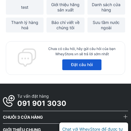
Giới thiệu hãng
Danh sách cửa
test
sản xuất
hàng
Thanh lý hàng
Báo chí viết về
Sưu tầm nước
hoá
chúng tôi
ngoài
Chưa có câu hỏi, hãy gửi câu hỏi của bạn
WheyStore.vn sẽ trả lời sớm nhất
Đặt câu hỏi
Tư vấn đặt hàng
091 901 3030
CHUỖI 3 CỬA HÀNG
Chat với WheyStore để được tư
GIỚI THIỆU CHUNG