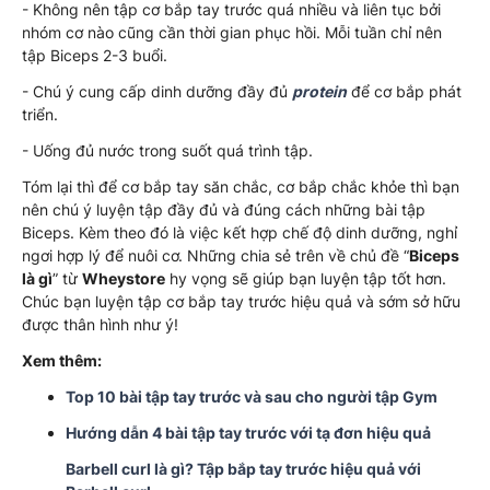
- Không nên tập cơ bắp tay trước quá nhiều và liên tục bởi
nhóm cơ nào cũng cần thời gian phục hồi. Mỗi tuần chỉ nên
tập Biceps 2-3 buổi.
- Chú ý cung cấp dinh dưỡng đầy đủ
protein
để cơ bắp phát
triển.
- Uống đủ nước trong suốt quá trình tập.
Tóm lại thì để cơ bắp tay săn chắc, cơ bắp chắc khỏe thì bạn
nên chú ý luyện tập đầy đủ và đúng cách những bài tập
Biceps. Kèm theo đó là việc kết hợp chế độ dinh dưỡng, nghỉ
ngơi hợp lý để nuôi cơ. Những chia sẻ trên về chủ đề “
Biceps
là gì
” từ
Wheystore
hy vọng sẽ giúp bạn luyện tập tốt hơn.
Chúc bạn luyện tập cơ bắp tay trước hiệu quả và sớm sở hữu
được thân hình như ý!
Xem thêm:
Top 10 bài tập tay trước và sau cho người tập Gym
Hướng dẫn 4 bài tập tay trước với tạ đơn hiệu quả
Barbell curl là gì? Tập bắp tay trước hiệu quả với