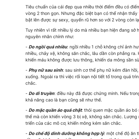
Tiêu chuẩn của cái đẹp qua nhiều thời điểm đều có điể
vòng 2 thon gọn. Nhưng đặc biệt bạn có thể nhận thấy 
bật lên được sự sexy, quyến rũ hơn so với 2 vòng còn lạ
Tuy nhiên vì rất nhiều lý do mà nhiều bạn hiện đang s
nguyên nhân chính như:
-
Do ngồi quá nhiều
: ngồi nhiều 1 chỗ không chỉ ảnh h
nhiều, chảy xệ, không săn chắc, lâu dần còn phẳng ra. 
khiến máu không được lưu thông, khiến da mông sần sù
-
Phụ nữ sau sinh
: sau sinh cơ thể phụ nữ kém đàn hồi
xuống. Ngoài ra thì việc rối loạn nội tiết tố trong quá 
chắc.
-
Do di truyền
: điều này đã được chứng minh. Nếu trong
khả năng cao là bạn cũng sẽ như thế.
-
Do mặc quần áo quá chật
: thói quen mặc quần áo bó 
thể mà còn khiến vòng 3 bị xệ, không săn chắc. Lượng
triển của các mô cơ, khiến mông kém săn chắc.
-
Do chế độ dinh dưỡng không hợp lý
: một chế độ ăn 