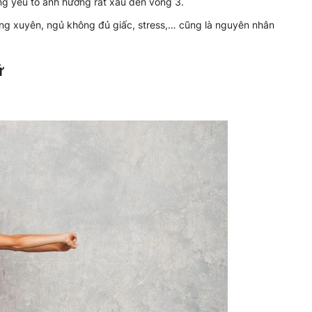
ng yếu tố ảnh hưởng rất xấu đến vòng 3.
ng xuyên, ngủ không đủ giấc, stress,… cũng là nguyên nhân
ữ