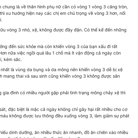
m chung là về thân hình phụ nữ cần có vòng 1 vòng 3 căng tròn,
thì xu hướng hiện nay các chị em chú trọng về vòng 3 hơn, nổi
i.
ở hữu vòng 3 nhỏ, xệ, không được đầy đặn. Có thể kể đến những
ưởng đến sức khỏe mà còn khiến vòng 3 của bạn xấu đi rất
Hơn nữa việc ngồi quá lâu 1 chỗ mà ít vận động cả ngày còn
i, kém sắc.
, nhất là vùng da bụng và da mông nên khiến vòng 3 dễ bị xệ
trình mang thai và sau sinh cũng khiến vòng 3 không được săn
 gia đình có nhiều người gặp phải tình trạng mông chảy xệ thì
sát, đặc biệt là mặc cả ngày không chỉ gây hại rất nhiều cho cơ
 máu không được lưu thông đều xuống vòng 3, làm giảm sự phát
thiếu dinh dưỡng, ăn nhiều thức ăn nhanh, đồ ăn chiên xào nhiều