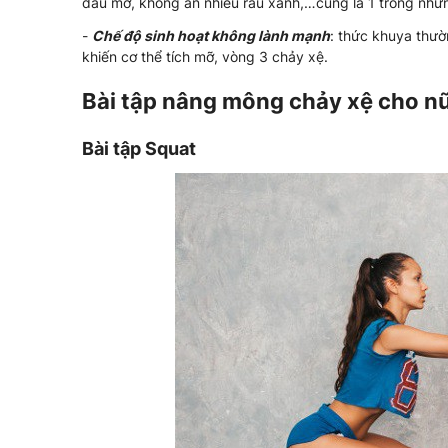
dầu mỡ, không ăn nhiều rau xanh,…cũng là 1 trong nhữ
-
Chế độ sinh hoạt không lành mạnh
: thức khuya thườ
khiến cơ thể tích mỡ, vòng 3 chảy xệ.
Bài tập nâng mông chảy xệ cho n
Bài tập Squat