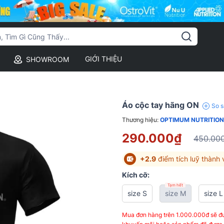
GIỚI THIỆU
SHOWROOM
Áo cộc tay hãng ON
So 
Thương hiệu:
OPTIMUM NUTRITION
290.000₫
450.00
+2.9
điểm tích luỹ thành 
Kích cỡ:
Tạm hết
size S
size M
size L
Mua đơn hàng trên 1.000.000đ sẽ đư