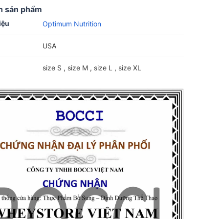
n sản phẩm
iệu
Optimum Nutrition
USA
size S , size M , size L , size XL