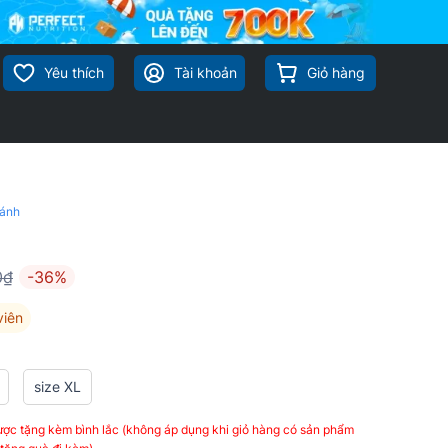
Yêu thích
Tài khoản
Giỏ hàng
sánh
0₫
-36%
viên
size XL
ợc tặng kèm bình lắc (không áp dụng khi giỏ hàng có sản phẩm