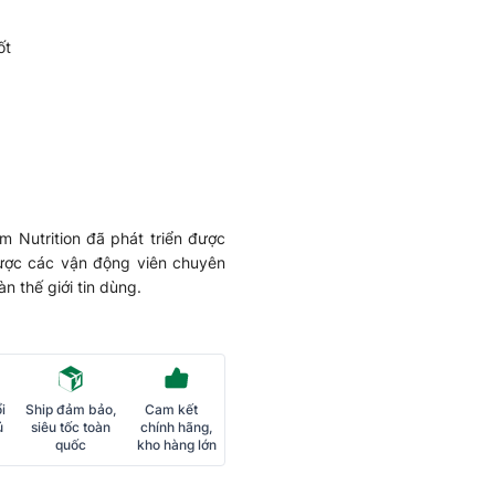
ốt
 Nutrition đã phát triển được
ược các vận động viên chuyên
n thế giới tin dùng.
i
Ship đảm bảo,
Cam kết
ủ
siêu tốc toàn
chính hãng,
quốc
kho hàng lớn