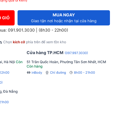
tặng quà đi kèm)
MUA NGAY
 GIỎ
Giao tận nơi hoặc nhận tại cửa hàng
mua: 091.901.3030 | (8h30 - 22h00)
h
Chọn
kích cỡ
phía trên để xem tồn kho
Cửa hàng TP.HCM
(097.997.3030)
i, Hà Nội
Còn
51 Trần Quốc Hoàn, Phường Tân Sơn Nhất, HCM
Còn hàng
 22h00
inBody
Chỉ đường
8h00 - 21h00
0)
g, Đà Nẵng
21h00