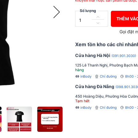
khuyến mãi hoặc sản phẩm đã được 
Số lượng
THÊM VÀO
Gọi đặt 
Xem tồn kho các chi nhán
Cửa hàng Hà Nội
(091.901.3030)
125 Lê Thanh Nghị, Phường Bạch Ma
hàng
inBody
Chỉ đường
8h00 -
Cửa hàng Đà Nẵng
(098.901.303
450 Hoàng Diệu, Phường Hòa Cườn
Tạm hết
inBody
Chỉ đường
8h00 - 